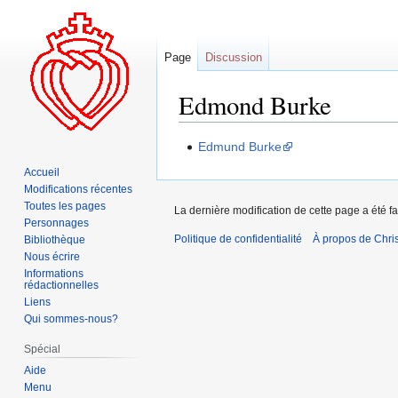
Page
Discussion
Edmond Burke
Aller
Aller
Edmund Burke
à
à
Accueil
la
la
Modifications récentes
navigation
recherche
Toutes les pages
La dernière modification de cette page a été fa
Personnages
Politique de confidentialité
À propos de Chris
Bibliothèque
Nous écrire
Informations
rédactionnelles
Liens
Qui sommes-nous?
Spécial
Aide
Menu