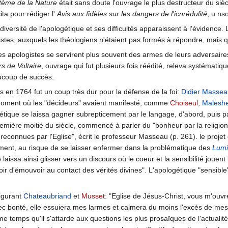
tème de la Nature
était sans doute l'ouvrage le plus destructeur du sièc
ita pour rédiger l'
Avis aux fidèles sur les dangers de l'icnrédulité
, u ns
a diversité de l'apologétique et ses difficultés apparaissent à l'évidence.
tes, auxquels les théologiens n'étaient pas formés à répondre, mais qui
les apologistes se servirent plus souvent des armes de leurs adversaires,
rs de Voltaire
, ouvrage qui fut plusieurs fois réédité, releva systématiqu
ucoup de succès.
tes en 1764 fut un coup très dur pour la défense de la foi:
Didier Massea
 moment où les "décideurs" avaient manifesté, comme
Choiseul
,
Malesh
étique se laissa gagner subrepticement par le langage, d'abord, puis pa
remière moitié du siècle, commencé à parler du "bonheur par la religion"
t reconnues par l'Eglise", écrit le professeur Masseau (p. 261). le proje
ent, au risque de se laisser enfermer dans la problématique des
Lumi
 laissa ainsi glisser vers un discours où le coeur et la sensibilité joue
ir d'émouvoir au contact des vérités divines". L'apologétique "sensible"
igurant
Chateaubriand
et
Musset
: "Eglise de Jésus-Christ, vous m'ouvrez
vec bonté, elle essuiera mes larmes et calmera du moins l'excès de me
temps qu'il s'attarde aux questions les plus prosaïques de l'actualité 