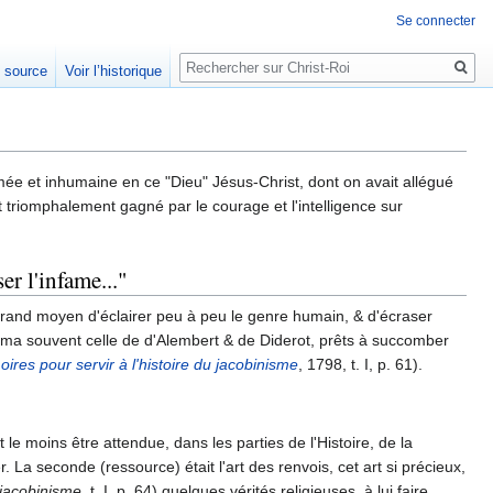
Se connecter
Rechercher
e source
Voir l’historique
mée et inhumaine en ce "Dieu" Jésus-Christ, dont on avait allégué
bat triomphalement gagné par le courage et l'intelligence sur
r l'infame..."
rand moyen d'éclairer peu à peu le genre humain, & d'écraser
nima souvent celle de d'Alembert & de Diderot, prêts à succomber
ires pour servir à l'histoire du jacobinisme
, 1798, t. I, p. 61).
it le moins être attendue, dans les parties de l'Histoire, de la
a seconde (ressource) était l'art des renvois, cet art si précieux,
 jacobinisme
, t. I, p. 64) quelques vérités religieuses, à lui faire