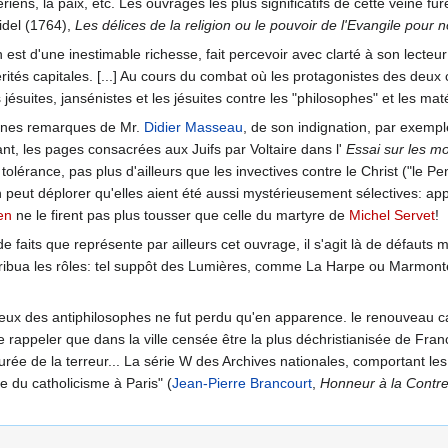
riens, la paix, etc. Les ouvrages les plus significatifs de cette veine fur
idel (1764),
Les délices de la religion ou le pouvoir de l'Evangile pour
 est d'une inestimable richesse, fait percevoir avec clarté à son lecteur
vérités capitales. [...] Au cours du combat où les protagonistes des deux
jésuites, jansénistes et les jésuites contre les "philosophes" et les maté
ines remarques de Mr.
Didier Masseau
, de son indignation, par exempl
ant, les pages consacrées aux Juifs par Voltaire dans l'
Essai sur les m
tolérance, pas plus d'ailleurs que les invectives contre le Christ ("le P
n peut déplorer qu'elles aient été aussi mystérieusement sélectives: a
en
ne le firent pas plus tousser que celle du martyre de
Michel Servet
!
e faits que représente par ailleurs cet ouvrage, il s'agit là de défauts
tribua les rôles: tel suppôt des Lumières, comme La Harpe ou Marmontel,
ux des antiphilosophes ne fut perdu qu'en apparence. le renouveau cat
fit de rappeler que dans la ville censée être la plus déchristianisée de 
urée de la terreur... La série W des Archives nationales, comportant l
e du catholicisme à Paris" (
Jean-Pierre Brancourt
,
Honneur à la Contr