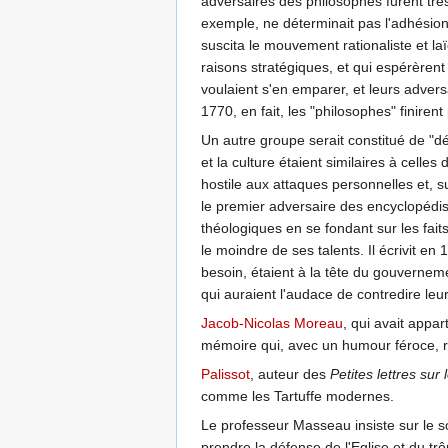
adversaires des philosophes furent très
exemple, ne déterminait pas l'adhésio
suscita le mouvement rationaliste et la
raisons stratégiques, et qui espérèrent
voulaient s'en emparer, et leurs adver
1770, en fait, les "philosophes" finirent
Un autre groupe serait constitué de "dé
et la culture étaient similaires à celles
hostile aux attaques personnelles et, s
le premier adversaire des encyclopédis
théologiques en se fondant sur les faits
le moindre de ses talents. Il écrivit en
besoin, étaient à la tête du gouverneme
qui auraient l'audace de contredire leur
Jacob-Nicolas Moreau
, qui avait appa
mémoire qui, avec un humour féroce, ri
Palissot
, auteur des
Petites lettres sur
comme les Tartuffe modernes.
Le professeur Masseau insiste sur le sou
prendre la défense de l'Eglise et du t