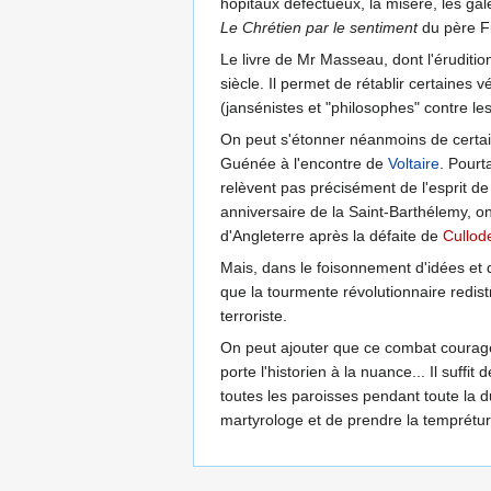
hôpitaux défectueux, la misère, les galé
Le Chrétien par le sentiment
du père F
Le livre de Mr Masseau, dont l'érudition
siècle. Il permet de rétablir certaines 
(jansénistes et "philosophes" contre les 
On peut s'étonner néanmoins de certa
Guénée à l'encontre de
Voltaire
. Pourt
relèvent pas précisément de l'esprit de 
anniversaire de la Saint-Barthélemy, o
d'Angleterre après la défaite de
Cullod
Mais, dans le foisonnement d'idées et d
que la tourmente révolutionnaire redis
terroriste.
On peut ajouter que ce combat courage
porte l'historien à la nuance... Il suf
toutes les paroisses pendant toute la d
martyrologe et de prendre la temprétur