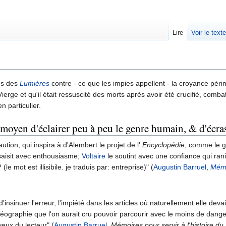
Lire
Voir le text
es des
Lumières
contre - ce que les impies appellent - la croyance péri
 Vierge et qu'il était ressuscité des morts après avoir été crucifié, com
n particulier.
oyen d'éclairer peu à peu le genre humain, & d'écrase
ution, qui inspira à d'Alembert le projet de l'
Encyclopédie
, comme le g
saisit avec enthousiasme;
Voltaire
le soutint avec une confiance qui ra
 (le mot est illisibile. je traduis par: entreprise)" (
Augustin Barruel
,
Mémo
 d'insinuer l'erreur, l'impiété dans les articles où naturellement elle deva
raphie que l'on aurait cru pouvoir parcourir avec le moins de danger. L
yeux du lecteur" (
Augustin Barruel
,
Mémoires pour servir à l'histoire du