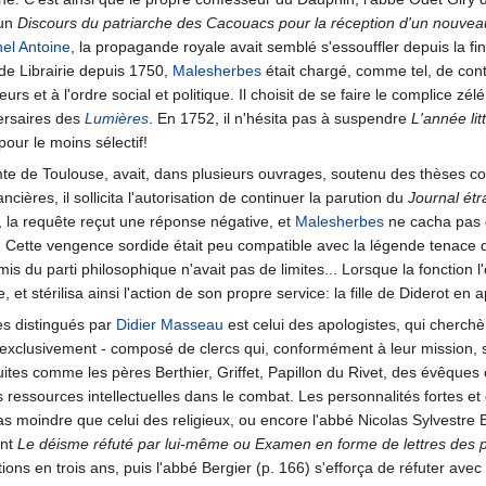
un
Discours du patriarche des Cacouacs pour la réception d'un nouveau
el Antoine
, la propagande royale avait semblé s'essouffler depuis la fi
de Librairie depuis 1750,
Malesherbes
était chargé, comme tel, de contr
urs et à l'ordre social et politique. Il choisit de se faire le complice z
ersaires des
Lumières
. En 1752, il n'hésita pas à suspendre
L'année lit
pour le moins sélectif!
e de Toulouse, avait, dans plusieurs ouvrages, soutenu des thèses cont
nancières, il sollicita l'autorisation de continuer la parution du
Journal ét
n, la requête reçut une réponse négative, et
Malesherbes
ne cacha pas 
n. Cette vengence sordide était peu compatible avec la légende tenace
s du parti philosophique n'avait pas de limites... Lorsque la fonction l'o
le, et stérilisa ainsi l'action de son propre service: la fille de Diderot 
es distingués par
Didier Masseau
est celui des apologistes, qui cherchèr
exclusivement - composé de clercs qui, conformément à leur mission, s'e
tes comme les pères Berthier, Griffet, Papillon du Rivet, des évêqu
ressources intellectuelles dans le combat. Les personnalités fortes et 
as moindre que celui des religieux, ou encore l'abbé Nicolas Sylvestre
ant
Le déisme réfuté par lui-même ou Examen en forme de lettres des p
ions en trois ans, puis l'abbé Bergier (p. 166) s'efforça de réfuter avec