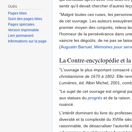
sentir qu'il devait chercher d'autres le
Outils
Pages liées
"Malgré toutes ces ruses, les personnes
Suivi des pages liées
de cet ouvrage. Les auteurs essuyèrent
Pages spéciales
premier moyen des conjurés, releva leur 
Version imprimable
l'honneur de la persévérance dans une s
Lien permanent
vaincre les dégoûts, de ne pas se lais
Informations sur la page
(
Augustin Barruel
,
Mémoires pour servir
La Contre-encyclopédie et la 
"L'ouvrage le plus important consacré a
christianisme de 1670 à 1802
. Elle re
Lumières
, éd. Albin Michel, 2001, com
"Le sujet de cet ouvrage est original p
aux statues du
progrès
et de la raison.
nuancé.
L'intérêt dominant du livre du profess
diversité et la complexité du XVIIIe si
raisonnable, de désacraliser l'autorité