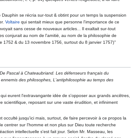
le Dauphin se récria sur-tout & obtint pour un temps la suspension
er.
Voltaire
qui sentait mieux que personne l'importance de ce
voyait sans cesse de nouveaux articles... Il exaltait sur-tout
les conjurait au nom de l'amitié, au nom de la philosophie de
bre 1752 & du 13 novembre 1756, surtout du 8 janvier 1757)"
De Pascal à Chateaubriand. Les défenseurs français du
 ennemis des philosophes, L'antiphilosophie au temps des
urs qui eurent l'extravangante idée de s'opposer aux grands ancêtres,
 scientifique, reposant sur une vaste érudition, et infiniment
cculté jusqu'ici mais, surtout, de faire percevoir à ce propos la
, de centrer sur l'homme et non plus sur Dieu toute recherche
éaction intellectuelle s'est fait jour. Selon Mr. Masseau, les