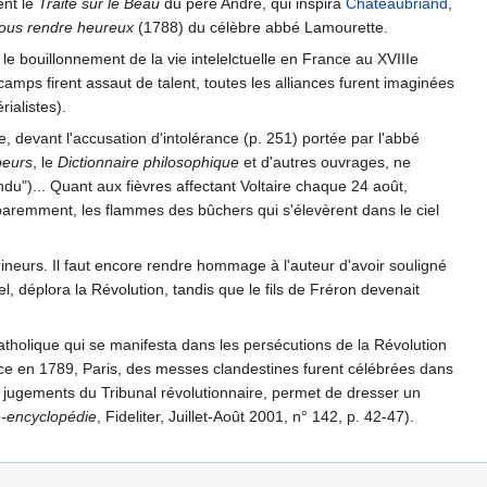
ent le
Traité sur le Beau
du père André, qui inspira
Chateaubriand
,
 nous rendre heureux
(1788) du célèbre abbé Lamourette.
 le bouillonnement de la vie intelelctuelle en France au XVIIIe
 camps firent assaut de talent, toutes les alliances furent imaginées
rialistes).
e, devant l'accusation d'intolérance (p. 251) portée par l'abbé
oeurs
, le
Dictionnaire philosophique
et d'autres ouvrages, ne
endu")... Quant aux fièvres affectant Voltaire chaque 24 août,
pparemment, les flammes des bûchers qui s'élevèrent dans le ciel
 mineurs. Il faut encore rendre hommage à l'auteur d'avoir souligné
 déplora la Révolution, tandis que le fils de Fréron devenait
holique qui se manifesta dans les persécutions de la Révolution
France en 1789, Paris, des messes clandestines furent célébrées dans
es jugements du Tribunal révolutionnaire, permet de dresser un
e-encyclopédie
, Fideliter, Juillet-Août 2001, n° 142, p. 42-47).