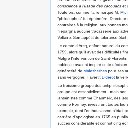
conscience à l'usage des cacouacs
et 
Toutefois, comme l'a remarqué M.
Mich
"philosophes" fut éphémère. Directeur 
contraires à la religion, aux bonnes moe
n'épargna aucune tracasserie aux adv
Voltaire. Son appétit de tolérance était 
Le comte d'Arcq, enfant naturel du comt
1759, alors qu'il avait des difficultés fi
Malgré l'intervention de Saint-Florenti
noblesse avaient inspiré cette décisio
générosité de
Malesherbes
pour ses ami
sans vergogne, il avertit
Diderot
la veil
Le troisième groupe des antiphilosoph
groupe est essentiellement - mais non 
jansénistes comme Chaumeix, des jésui
comme Formey, investirent toutes leurs 
exemple, dont l'enthousiasme n'était p
carrière d'apologiste en 1765 en publi
succès considérable et connut cinq édit