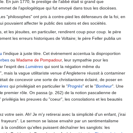
le. En juin 1770, le prestige de l'abbé était si grand que
ommet de l'apologétique qui fut envoyé dans tous les diocèses.
 Les "philosophes" ont pris à contre-pied les défenseurs de la foi, en
 pouvaient affecter le public des salons et des sociétés.
 et les jésuites, en particulier, rendirent coup pour coup. le père
ement les erreurs historiques de Voltaire; le père Feller publia un
u
l'indique à juste titre. Cet évènement accentua la disproportion
erbes
ou
Madame de Pompadour
, leur sympathie pour les
r l'esprit des
Lumières
qui sont la négation même du
, mais la vague utilitariste venue d'Angleterre réussit à contaminer
t était de concevoir une sorte de christianisme éclairé, de poser en
ères
qui privilégiait en particulier le "
Progrès
" et le "
Bonheur
". Une
nt le premier rôle. On passa (p. 262) de la notion pascalienne de
 privilégia les preuves du "coeur", les consolations et les beautés
 votre sein. Ah! Je m'y retirerai avec la simplicité d'un enfant, j'irai
s frayeurs". Le sermon se laisse envahir par un sentimentalisme
à la condition qu'elles puissent déchaîner les sanglots: les