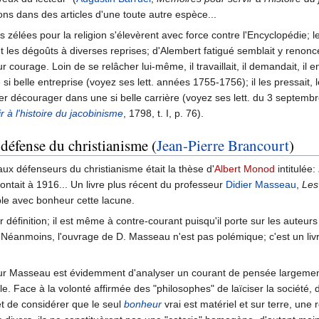
çons dans des articles d'une toute autre espèce...
 zélées pour la religion s'élevèrent avec force contre l'Encyclopédie; 
 les dégoûts à diverses reprises; d'Alembert fatigué semblait y renonc
courage. Loin de se relâcher lui-même, il travaillait, il demandait, il en
i belle entreprise (voyez ses lett. années 1755-1756); il les pressait, 
ser décourager dans une si belle carrière (voyez ses lett. du 3 septem
 à l'histoire du jacobinisme
, 1798, t. I, p. 76).
défense du christianisme (
Jean-Pierre Brancourt
)
ux défenseurs du christianisme était la thèse d'
Albert Monod
intitulée:
montait à 1916... Un livre plus récent du professeur
Didier Masseau
,
Les
ble avec bonheur cette lacune.
ar définition; il est même à contre-courant puisqu'il porte sur les aute
 Néanmoins, l'ouvrage de D. Masseau n'est pas polémique; c'est un livre
eur Masseau est évidemment d'analyser un courant de pensée largement o
ècle. Face à la volonté affirmée des "philosophes" de laïciser la société
 et de considérer que le seul
bonheur
vrai est matériel et sur terre, une r