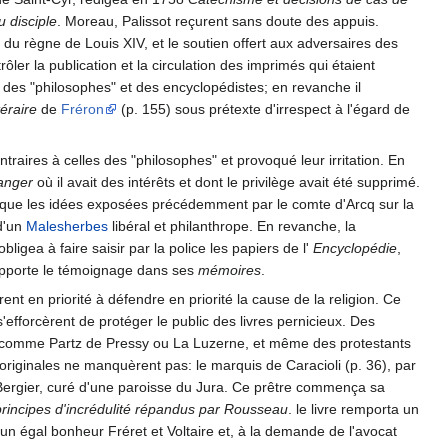
 disciple
. Moreau, Palissot reçurent sans doute des appuis.
n du règne de Louis XIV, et le soutien offert aux adversaires des
ôler la publication et la circulation des imprimés qui étaient
élé des "philosophes" et des encyclopédistes; en revanche il
téraire
de
Fréron
(p. 155) sous prétexte d'irrespect à l'égard de
raires à celles des "philosophes" et provoqué leur irritation. En
ranger
où il avait des intérêts et dont le privilège avait été supprimé.
que les idées exposées précédemment par le comte d'Arcq sur la
 d'un
Malesherbes
libéral et philanthrope. En revanche, la
bligea à faire saisir par la police les papiers de l'
Encyclopédie
,
en apporte le témoignage dans ses
mémoires
.
ent en priorité à défendre en priorité la cause de la religion. Ce
fforcèrent de protéger le public des livres pernicieux. Des
es comme Partz de Pressy ou La Luzerne, et même des protestants
originales ne manquèrent pas: le marquis de Caracioli (p. 36), par
 Bergier, curé d'une paroisse du Jura. Ce prêtre commença sa
rincipes d'incrédulité répandus par Rousseau
. le livre remporta un
 un égal bonheur Fréret et Voltaire et, à la demande de l'avocat