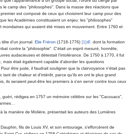
ns que l'appartenance à un groupe social, l'ordre du clergé par
ns le camp des "philosophes". Dans la masse des réactions que
e premier est composé de ceux qui choisirent leur camp pour des
 que les Académies constituaient un enjeu: les "philosophes"
es et mondaines qui avaient été mises en mouvement. Entre 1760 et
 tête d'un journal.
Elie Fréron
(1718-1776)
[1]
, dont la formation
mbat contre la "philosophie". C'était un esprit mesuré, honnête,
vres audacieuses et détestait l'intolérance. De 1750 à 1770, il fut
aire, mais était également capable d'aborder les questions
Pour être juste, il faudrait souligner que la clairvoyance n'était pas
 tant de chaleur et d'intérêt, parce qu'ils en ont le plus grand
s, ils seraient peut-être les premiers à s'en servir contre tous ceux
hé, guéri, rédigea en 1757 un mémoire célèbre sur les "Cacouacs",
s armes…
 à la manière de Molière, présentait les auteurs des Lumières
e Dauphin, fils de Louis XV, et son entourage, s'efforcèrent de
 de Saint-Cyr, rédigea en 1758
Catéchisme et décisions de cas de