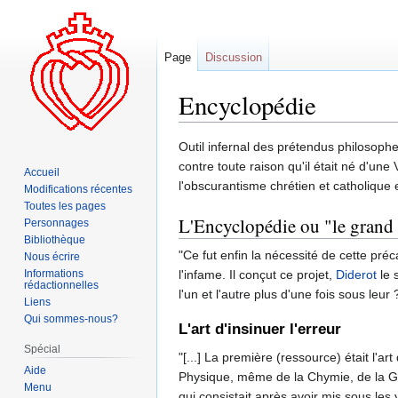
Page
Discussion
Encyclopédie
Aller
Aller
Outil infernal des prétendus philosoph
à
à
contre toute raison qu'il était né d'une
Accueil
la
la
l'obscurantisme chrétien et catholique e
Modifications récentes
navigation
recherche
Toutes les pages
L'Encyclopédie ou "le grand m
Personnages
Bibliothèque
"Ce fut enfin la nécessité de cette préca
Nous écrire
Informations
l'infame. Il conçut ce projet,
Diderot
le 
rédactionnelles
l'un et l'autre plus d'une fois sous leur ?
Liens
Qui sommes-nous?
L'art d'insinuer l'erreur
Spécial
"[...] La première (ressource) était l'art
Aide
Physique, même de la Chymie, de la Géog
Menu
qui consistait après avoir mis sous les 