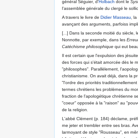
général Séguier, d'
Holbach
dont le
Sys
l'assemblée générale du clergé le sollic
A travers le livre de
Didier Masseau
, l
avançant des arguments, parfoiss implis
[...] Dans la seconde moitié du siècle, 
Nonnotte, par exemple, dans les
Erreu
Catéchisme philosophique
qui eut bea
Il est certain que l'expulsion des jésui
des forces qui s'était amorcée dès le
"philosophes". Parallèlement, l'aopolog
christianisme. On avait déjà, dans la p
"l'ordre des priorités traditionnellemen
termes chrétiens les problèmes du mom
fraction de l'apologétique chrétienne se
"coeur" opposée à la "raison" au "pouvo
de la religion.
L'abbé Clément (p. 184) déclame, préf
me jeter et trembler entre ses bras. A
larmoyant de style "Rousseau", en même 