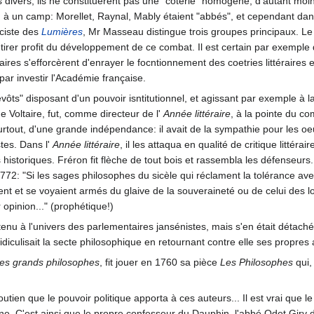
 divers, ils ne constituèrent pas une "coterie" homogène, d'autant moi
n à un camp: Morellet, Raynal, Mably étaient "abbés", et cependant da
ïciste des
Lumières
, Mr Masseau distingue trois groupes principaux. L
 tirer profit du développement de ce combat. Il est certain par exemple
saires s'efforcèrent d'enrayer le focntionnement des coetries littérair
 par investir l'Académie française.
vôts" disposant d'un pouvoir isntitutionnel, et agissant par exemple à la
 de Voltaire, fut, comme directeur de l'
Année littéraire
, à la pointe du co
urtout, d'une grande indépendance: il avait de la sympathie pour les oeu
tes. Dans l'
Année littéraire
, il les attaqua en qualité de critique littér
 historiques. Fréron fit flèche de tout bois et rassembla les défenseurs. 
 1772: "Si les sages philosophes du sicèle qui réclament la tolérance avec
nt et se voyaient armés du glaive de la souveraineté ou de celui des loi
 opinion..." (prophétique!)
rtenu à l'univers des parlementaires jansénistes, mais s'en était détac
diculisait la secte philosophique en retournant contre elle ses propre
 les grands philosophes
, fit jouer en 1760 sa pièce
Les Philosophes
qui,
tien que le pouvoir politique apporta à ces auteurs... Il est vrai que l
rône. C'est ainsi que le propre confesseur du Dauphin, l'abbé Odet Giry