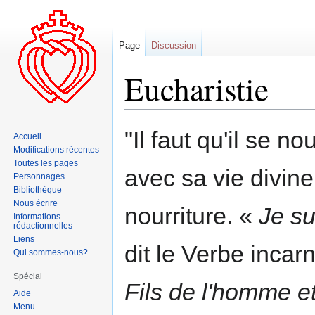
Page
Discussion
Eucharistie
Aller
Aller
"Il faut qu'il se n
Accueil
à
à
Modifications récentes
la
la
Toutes les pages
avec sa vie divine
navigation
recherche
Personnages
Bibliothèque
Nous écrire
nourriture. «
Je su
Informations
rédactionnelles
Liens
dit le Verbe incar
Qui sommes-nous?
Spécial
Fils de l'homme e
Aide
Menu