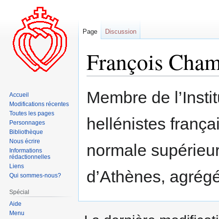
Page
Discussion
François Cha
Aller
Aller
Membre de l’Insti
Accueil
à
à
Modifications récentes
la
la
Toutes les pages
hellénistes frança
navigation
recherche
Personnages
Bibliothèque
Nous écrire
normale supérieur
Informations
rédactionnelles
Liens
d’Athènes, agrégé 
Qui sommes-nous?
Spécial
Aide
Menu