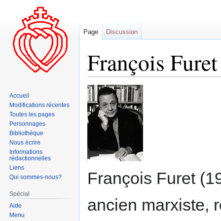
Page
Discussion
François Furet
Aller
Aller
Accueil
à
à
Modifications récentes
la
la
Toutes les pages
navigation
recherche
Personnages
Bibliothèque
Nous écrire
Informations
rédactionnelles
Liens
François Furet (19
Qui sommes-nous?
Spécial
ancien marxiste, 
Aide
Menu