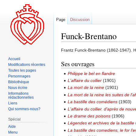
Page
Discussion
Funck-Brentano
Aller
Aller
Frantz Funck-Brentano (1862-1947). Hi
à
à
Accueil
Ses ouvrages
la
la
Modifications récentes
navigation
recherche
Toutes les pages
Philippe le bel en flandre
Personnages
L'affaire du collier
(1901)
Bibliothèque
La mort de la reine
(1901)
Nous écrire
Informations
La mort de la reine les suites de l'af
rédactionnelles
La bastille des comédiens
(1903)
Liens
L'affaire du collier. d'après de no
Qui sommes-nous?
Le drame des poisons
(1906)
Spécial
Légendes et archives de la bastille
Aide
La bastille des comediens, le for l'
Menu