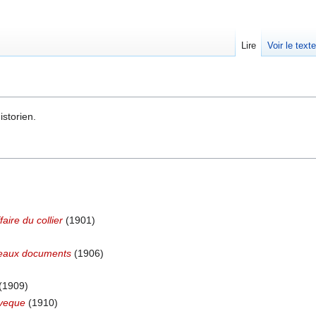
Lire
Voir le text
storien.
faire du collier
(1901)
uveaux documents
(1906)
(1909)
eveque
(1910)