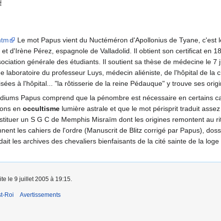
htm
Le mot Papus vient du Nuctéméron d'Apollonius de Tyane, c'est l
t d'Irène Pérez, espagnole de Valladolid. Il obtient son certificat en 18
ociation générale des étudiants. Il soutient sa thèse de médecine le 7 ju
 laboratoire du professeur Luys, médecin aliéniste, de l'hôpital de la ch
es à l'hôpital... "la rôtisserie de la reine Pédauque" y trouve ses origi
ms Papus comprend que la pénombre est nécessaire en certains cas : "
elons en
occultisme
lumière astrale et que le mot périsprit traduit asse
nstituer un S G C de Memphis Misraïm dont les origines remontent au r
t les cahiers de l'ordre (Manuscrit de Blitz corrigé par Papus), dossie
it les archives des chevaliers bienfaisants de la cité sainte de la loge
te le 9 juillet 2005 à 19:15.
t-Roi
Avertissements