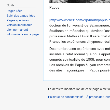
Outils
Papus
Pages liées
Suivi des pages liées
[
http://www.chez.com/crp/marti/papus.
Pages spéciales
Version imprimable
docteur de l'université de Salamanque, e
Lien permanent
étudiants en médecine qui devient l'ass
Informations sur la page
professeur Mathias Duval Il sera chef de
France les expériences d'hypnose réalisé
Des nombreuses expériences avec médiu
invisible à l'état normal que nous app
congrès spiritualiste de 1908, pour co
Les archives de Papus à Lyon comprennen
des rites maçonniques,... Papus posséda
La dernière modification de cette page a été fai
Politique de confidentialité
À propos de Chris