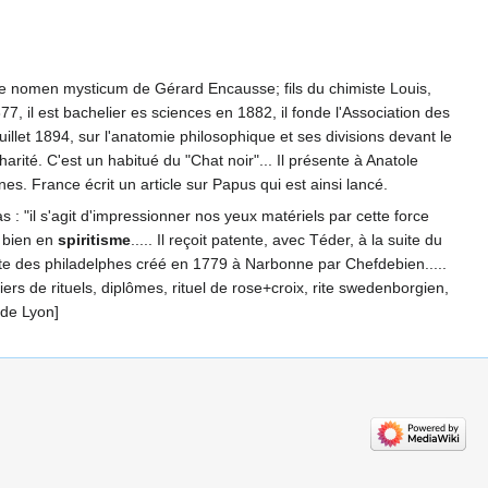
e nomen mysticum de Gérard Encausse; fils du chimiste Louis,
77, il est bachelier es sciences en 1882, il fonde l'Association des
illet 1894, sur l'anatomie philosophique et ses divisions devant le
arité. C'est un habitué du "Chat noir"... Il présente à Anatole
nes. France écrit un article sur Papus qui est ainsi lancé.
il s'agit d'impressionner nos yeux matériels par cette force
z bien en
spiritisme
..... Il reçoit patente, avec Téder, à la suite du
ite des philadelphes créé en 1779 à Narbonne par Chefdebien.....
rs de rituels, diplômes, rituel de rose+croix, rite swedenborgien,
 de Lyon]