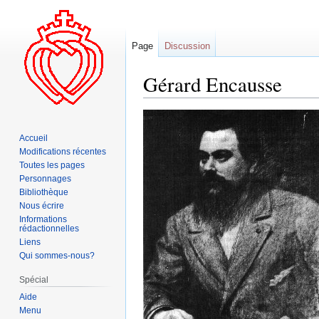
Page
Discussion
Gérard Encausse
Aller
Aller
à
à
Accueil
la
la
Modifications récentes
navigation
recherche
Toutes les pages
Personnages
Bibliothèque
Nous écrire
Informations
rédactionnelles
Liens
Qui sommes-nous?
Spécial
Aide
Menu