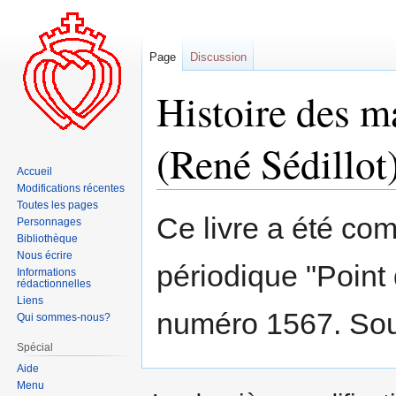
Page
Discussion
Histoire des m
(René Sédillot
Accueil
Modifications récentes
Toutes les pages
Aller
Aller
Ce livre a été co
Personnages
à
à
Bibliothèque
la
la
Nous écrire
périodique "Poin
navigation
recherche
Informations
rédactionnelles
Liens
numéro 1567. So
Qui sommes-nous?
Spécial
Aide
Menu