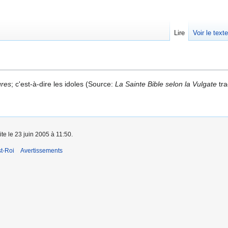
Lire
Voir le text
ures
; c'est-à-dire les idoles (Source:
La Sainte Bible selon la Vulgate
tra
ite le 23 juin 2005 à 11:50.
t-Roi
Avertissements