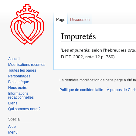
Page
Discussion
Impuretés
Aller
Aller
'
Les impuretés
; selon l'hébreu:
les ord
à
à
D.F.T. 2002, note 12 p. 730).
Accueil
la
la
Modifications récentes
navigation
recherche
Toutes les pages
Personnages
La dernière modification de cette page a été fa
Bibliothèque
Nous écrire
Politique de confidentialité
À propos de Chris
Informations
rédactionnelles
Liens
Qui sommes-nous?
Spécial
Aide
Menu