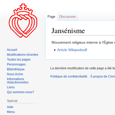
Page
Discussion
Jansénisme
Aller
Aller
Mouvement religieux interne à l’Église 
à
à
Article Wikipedia
Accueil
la
la
Modifications récentes
navigation
recherche
Toutes les pages
Personnages
La dernière modification de cette page a été f
Bibliothèque
Nous écrire
Politique de confidentialité
À propos de Chris
Informations
rédactionnelles
Liens
Qui sommes-nous?
Spécial
Aide
Menu