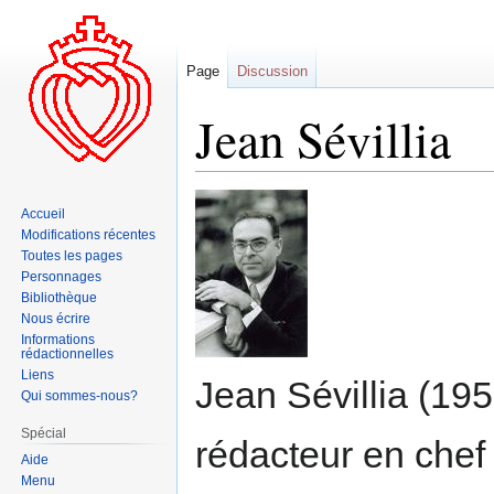
Page
Discussion
Jean Sévillia
Aller
Aller
Accueil
à
à
Modifications récentes
la
la
Toutes les pages
navigation
recherche
Personnages
Bibliothèque
Nous écrire
Informations
rédactionnelles
Liens
Jean Sévillia (1952
Qui sommes-nous?
Spécial
rédacteur en chef
Aide
Menu