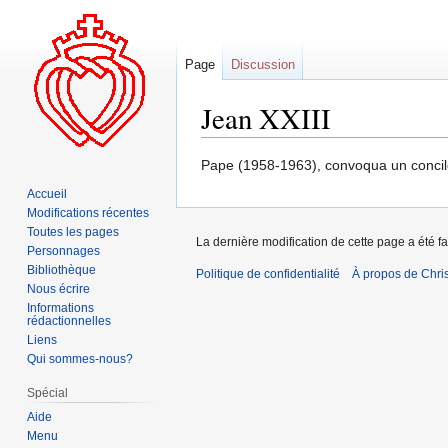
Page
Discussion
Jean XXIII
Aller
Aller
Pape (1958-1963), convoqua un concil
à
à
Accueil
la
la
Modifications récentes
navigation
recherche
Toutes les pages
La dernière modification de cette page a été fa
Personnages
Bibliothèque
Politique de confidentialité
À propos de Chris
Nous écrire
Informations
rédactionnelles
Liens
Qui sommes-nous?
Spécial
Aide
Menu