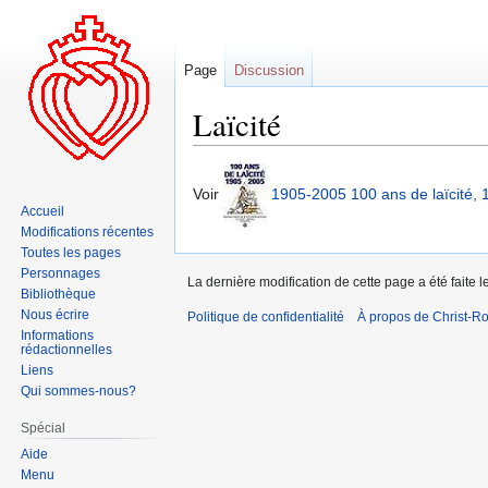
Page
Discussion
Laïcité
Aller
Aller
Voir
1905-2005 100 ans de laïcité, 
à
à
Accueil
la
la
Modifications récentes
navigation
recherche
Toutes les pages
Personnages
La dernière modification de cette page a été faite
Bibliothèque
Nous écrire
Politique de confidentialité
À propos de Christ-Ro
Informations
rédactionnelles
Liens
Qui sommes-nous?
Spécial
Aide
Menu