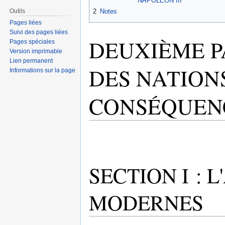
NAPOLÉON III
Outils
2
Notes
Pages liées
Suivi des pages liées
DEUXIÈME PA
Pages spéciales
Version imprimable
Lien permanent
DES NATION
Informations sur la page
CONSÉQUEN
SECTION I : 
MODERNES