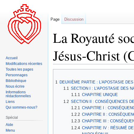
Page
Discussion
La Royauté soc
Jésus-Christ (
Accueil
Modifications récentes
Toutes les pages
Aller
Aller
Personnages
à
à
Bibliothèque
1
DEUXIÈME PARTIE : L'APOSTASIE D
la
la
Nous écrire
1.1
SECTION I : L'APOSTASIE DES
navigation
recherche
Informations
1.1.1
CHAPITRE UNIQUE
rédactionnelles
1.2
SECTION Il : CONSÉQUENCES D
Liens
Qui sommes-nous?
1.2.1
CHAPITRE I : CONSÉQUEN
1.2.2
CHAPITRE Il : CONSÉQUE
Spécial
1.2.3
CHAPITRE III : CONSÉQU
Aide
1.2.4
CHAPITRE IV : RÉSUMÉ D
Menu