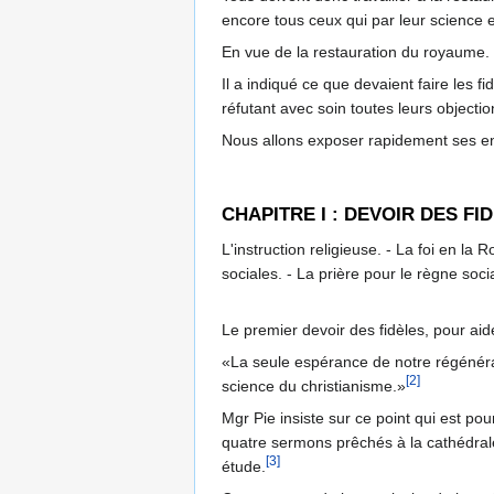
encore tous ceux qui par leur science e
En vue de la restauration du royaume.
Il a indiqué ce que devaient faire les fi
réfutant avec soin toutes leurs objectio
Nous allons exposer rapidement ses e
CHAPITRE I : DEVOIR DES F
L'instruction religieuse. - La foi en la 
sociales. - La prière pour le règne socia
Le premier devoir des fidèles, pour aide
«La seule espérance de notre régénératio
[2]
science du christianisme.»
Mgr Pie insiste sur ce point qui est pou
quatre sermons prêchés à la cathédrale 
[3]
étude.