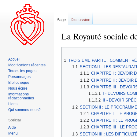
Page
Discussion
La Royauté sociale de
Aller
Aller
à
à
Accueil
1
TROISIÈME PARTIE : COMMENT RÉ
la
la
Modifications récentes
1.1
SECTION I : LES RESTAURA
navigation
recherche
Toutes les pages
1.1.1
CHAPITRE I : DEVOIR
Personnages
1.1.2
CHAPITRE Il : DEVOIR
Bibliothèque
1.1.3
CHAPITRE III : DEVOI
Nous écrire
1.1.3.1
I - DEVOIRS COM
Informations
rédactionnelles
1.1.3.2
II - DEVOIR SPÉ
Liens
1.2
SECTION Il : LE PROGRAMM
Qui sommes-nous?
1.2.1
CHAPITRE I : LE PRO
Spécial
1.2.2
CHAPITRE Il : LE PRO
1.2.3
CHAPITRE III : LE PRO
Aide
Menu
1.3
SECTION III : LES DIFFIC