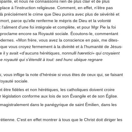
pante, et nous ne connaissons rien de plus clair et de plus
lace à l'instruction religieuse. Comment, en effet, n'être pas
st là précisément le crime que Dieu punira avec plus de sévérité et
e mort, parce qu'elle renferme le mépris de Dieu et la volonté
 l'aliment d'une foi intégrale et complète, et pour Mgr Pie la foi
mais proclame encore sa Royauté sociale. Écoutons-le, commentant
odernes. «Mon frère, vous avez la conscience en paix, me dites-
que vous croyez fermement à la divinité et à l'humanité de Jésus-
e il y avait «d'aucuns hérétiques,
nonnulli hæretici
»
qui croyaient
e royauté qui s'étendit à tout: sed hunc ubique regnare
s
, vous inflige la note d'hérésie si vous êtes de ceux qui, se faisant
Royauté sociale.
t être fidèles et non hérétiques, les catholiques doivent croire
r législation conforme aux lois de son Évangile et de son Église.
e magistralement dans le panégyrique de saint Émilien, dans les
étienne. C'est en effet montrer à tous que le Christ doit diriger les