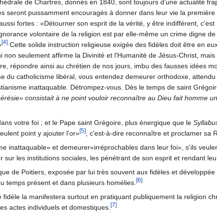
hédrale de Chartres, donnés en 1840, sont toujours d'une actualité frap
dèles seront puissamment encouragés à donner dans leur vie la première p
ussi fortes : «Détourner son esprit de la vérité, y être indifférent, c'e
e ignorance volontaire de la religion est par elle-même un crime digne d
[4]
»
Cette solide instruction religieuse exigée des fidèles doit être en eux
e qui non seulement affirme la Divinité et l'Humanité de Jésus-Christ, 
re, répondre ainsi au chrétien de nos jours, imbu des fausses idées m
e du catholicisme libéral, vous entendez demeurer orthodoxe, attendu 
hristianisme inattaquable. Détrompez-vous. Dès le temps de saint Grégoir
résie» consistait à ne point vouloir reconnaître au Dieu fait homme un
ans votre foi ; et le Pape saint Grégoire, plus énergique que le
Syllabu
[5]
eulent point y ajouter l'or»
, c'est-à-dire reconnaître et proclamer sa 
isme inattaquable» et demeurer«irréprochables dans leur foi», s'ils veulen
sur les institutions sociales, les pénétrant de son esprit et rendant leu
êque de Poitiers, exposée par lui très souvent aux fidèles et développé
[6]
 du temps présent et dans plusieurs homélies.
le fidèle la manifestera surtout en pratiquant publiquement la religion chr
[7]
es actes individuels et domestiques.