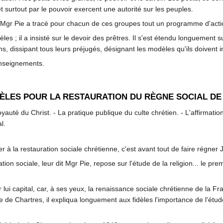
t surtout par le pouvoir exercent une autorité sur les peuples.
 Mgr Pie a tracé pour chacun de ces groupes tout un programme d'acti
dèles ; il a insisté sur le devoir des prêtres. Il s'est étendu longuement s
ns, dissipant tous leurs préjugés, désignant les modèles qu'ils doivent i
nseignements.
IDÈLES POUR LA RESTAURATION DU RÈGNE SOCIAL DE
Royauté du Christ. - La pratique publique du culte chrétien. - L'affirmation
l.
r à la restauration sociale chrétienne, c'est avant tout de faire régner Jé
n sociale, leur dit Mgr Pie, repose sur l'étude de la religion... le prem
r lui capital, car, à ses yeux, la renaissance sociale chrétienne de la F
de Chartres, il expliqua longuement aux fidèles l'importance de l'étud