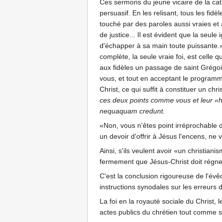
Ces sermons du jeune vicaire de la cat
persuasif. En les relisant, tous les fi
touché par des paroles aussi vraies et a
de justice... Il est évident que la seul
d'échapper à sa main toute puissante.
complète, la seule vraie foi, est cell
aux fidèles un passage de saint Grégoi
vous, et tout en acceptant le programm
Christ, ce qui suffit à constituer un c
ces deux points comme vous et leur «hé
nequaquam credunt.
«Non, vous n'êtes point irréprochable d
un devoir d'offrir à Jésus l'encens, ne v
Ainsi, s'ils veulent avoir «un christian
fermement que Jésus-Christ doit régner 
C'est la conclusion rigoureuse de l'év
instructions synodales sur les erreurs
La foi en la royauté sociale du Christ, 
actes publics du chrétien tout comme s