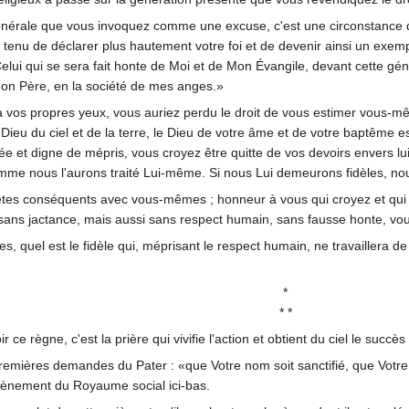
 générale que vous invoquez comme une excuse, c'est une circonstance qu
tenu de déclarer plus hautement votre foi et de devenir ainsi un exempl
 Celui qui se sera fait honte de Moi et de Mon Évangile, devant cette g
Mon Père, en la société de mes anges.»
i à vos propres yeux, vous auriez perdu le droit de vous estimer vous-
e Dieu du ciel et de la terre, le Dieu de votre âme et de votre baptême
e et digne de mépris, vous croyez être quitte de vos devoirs envers lui ! 
mme nous l'aurons traité Lui-même. Si nous Lui demeurons fidèles, nous
êtes conséquents avec vous-mêmes ; honneur à vous qui croyez et qui 
sans jactance, mais aussi sans respect humain, sans fausse honte, vo
les, quel est le fidèle qui, méprisant le respect humain, ne travaillera d
*
* *
 règne, c'est la prière qui vivifie l'action et obtient du ciel le succès
remières demandes du Pater : «que Votre nom soit sanctifié, que Votre r
'avènement du Royaume social ici-bas.