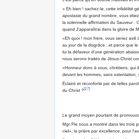
« Eh bien ! sachez-le, cette infidélité
apostasie du grand nombre, vous étiez 
la solennelle affirmation du Sauveur :
quand J'apparaîtrai dans la gloire de 
«Eh quoi ! mon frère, vous seriez avil
au jour de la disgrâce ; et parce que l
lui la défaveur d'une génération abaissé
nous serons traités de Jésus-Christ co
«Honneur donc à vous, chrétiens, qui 
devant les hommes, sans ostentation, 
Éclairé et réconforté par de telles paro
[17]
du Christ ?
Le grand moyen pourtant de promouvoir ce
Mgr Pie nous a montré dans les trois p
ciel», la prière par excellence, pour l