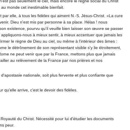
é n'est pas seulement le ciel, mais encore le règne social du Christ
er au monde cet inestimable bienfait.
par elle, à tous les fidèles qui aiment N.-S. Jésus-Christ. «La cure
venir. Dieu n'est mis par personne à sa place. Hélas ! nous
 existence, pourvu qu'il veuille bien laisser son œuvre se passer
, appliquons-nous à mieux sentir, à mieux accentuer que jamais les
irmer le règne de Dieu au ciel, ou même à l'intérieur des âmes :
me le détrônement de son représentant visible s'y lie étroitement,
Rome ne peut venir que par la France, mettons plus que jamais
vailler au relèvement de la France par nos prières et nos
'apostasie nationale, soit plus fervente et plus confiante que
 qu'elle arrive, c'est le devoir des fidèles.
la Royauté du Christ. Nécessité pour lui d'étudier les documents
ans peur.