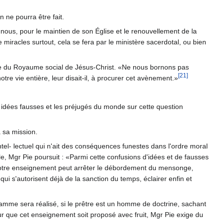
n ne pourra être fait.
ous, pour le maintien de son Église et le renouvellement de la
 miracles surtout, cela se fera par le ministère sacerdotal, ou bien
use du Royaume social de Jésus-Christ. «Ne nous bornons pas
[21]
re vie entière, leur disait-il, à procurer cet avènement.»
es idées fausses et les préjugés du monde sur cette question
à sa mission.
 intel- lectuel qui n'ait des conséquences funestes dans l'ordre moral
le, Mgr Pie poursuit : «Parmi cette confusions d'idées et de fausses
é de notre enseignement peut arrêter le débordement du mensonge,
ui s'autorisent déjà de la sanction du temps, éclairer enfin et
amme sera réalisé, si le prêtre est un homme de doctrine, sachant
ur que cet enseignement soit proposé avec fruit, Mgr Pie exige du