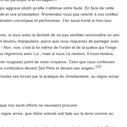
i aggrave plutôt qu'elle n'atténue votre faute. En face de cette
e et une protestation. N'entendez-vous pas retentir à vos oreilles
énération corrompue et pécheresse, J'en aurai honte à mon tour
même, si vous aviez la lâcheté de ne pas sembler reconnaître un ami
 est devenu impopulaire, parce que vous risqueriez de partager avec
Non, non, c'est la loi même de l'ordre et de la justice qui l'exige :
 régnerons avec Lui ; mais si nous Le renions, Il nous reniera...
ne rougissez point de votre croyance. Celui que vous confessez
[16]
us confessera devant Son Père et devant ses anges».
e toutes ses forces par la pratique du christianisme, au règne social
 que nos seuls efforts ne sauraient procurer.
ègne arrive, que Votre volonté soit faite sur la terre comme au