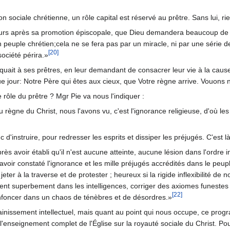
 sociale chrétienne, un rôle capital est réservé au prêtre. Sans lui, rie
jours après sa promotion épiscopale, que Dieu demandera beaucoup de n
n peuple chrétien;cela ne se fera pas par un miracle, ni par une série de
[20]
société périra.»
quait à ses prêtres, en leur demandant de consacrer leur vie à la ca
 jour: Notre Père qui êtes aux cieux, que Votre règne arrive. Vouons not
rôle du prêtre ? Mgr Pie va nous l'indiquer :
u règne du Christ, nous l'avons vu, c'est l'ignorance religieuse, d'où l
 d'instruire, pour redresser les esprits et dissiper les préjugés. C'est l
près avoir établi qu'il n'est aucune atteinte, aucune lésion dans l'ordre
voir constaté l'ignorance et les mille préjugés accrédités dans le peup
 jeter à la traverse et de protester ; heureux si la rigide inflexibilit
ent superbement dans les intelligences, corriger des axiomes funestes q
[22]
enfoncer dans un chaos de ténèbres et de désordres.»
inissement intellectuel, mais quant au point qui nous occupe, ce progr
l'enseignement complet de l'Église sur la royauté sociale du Christ. Po