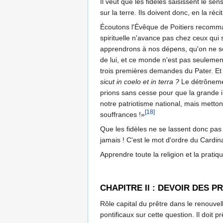
Il veut que les fidèles saisissent le se
sur la terre. Ils doivent donc, en la ré
Écoutons l'Évêque de Poitiers recommand
spirituelle n'avance pas chez ceux qui
apprendrons à nos dépens, qu'on ne se
de lui, et ce monde n'est pas seulemen
trois premières demandes du Pater. Et 
sicut in coelo et in terra ?
Le détrônemen
prions sans cesse pour que la grande 
notre patriotisme national, mais metton
[18]
souffrances !»
Que les fidèles ne se lassent donc pas 
jamais ! C'est le mot d'ordre du Cardina
Apprendre toute la religion et la pratiqu
CHAPITRE Il : DEVOIR DES P
Rôle capital du prêtre dans le renouvel
pontificaux sur cette question. Il doit 