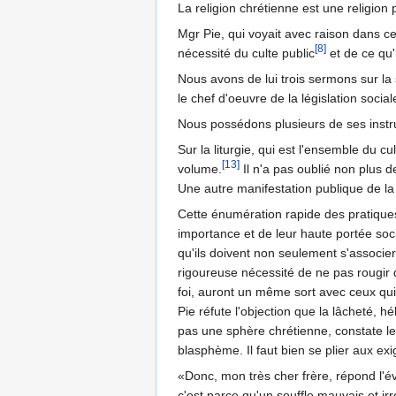
La religion chrétienne est une religion 
Mgr Pie, qui voyait avec raison dans ce
[8]
nécessité du culte public
et de ce qu'
Nous avons de lui trois sermons sur la
le chef d'oeuvre de la législation social
Nous possédons plusieurs de ses instruc
Sur la liturgie, qui est l'ensemble du c
[13]
volume.
Il n'a pas oublié non plus 
Une autre manifestation publique de la f
Cette énumération rapide des pratiques
importance et de leur haute portée soci
qu'ils doivent non seulement s'associer
rigoureuse nécessité de ne pas rougir 
foi, auront un même sort avec ceux qui 
Pie réfute l'objection que la lâcheté, h
pas une sphère chrétienne, constate le
blasphème. Il faut bien se plier aux e
«Donc, mon très cher frère, répond l'
c'est parce qu'un souffle mauvais et ir