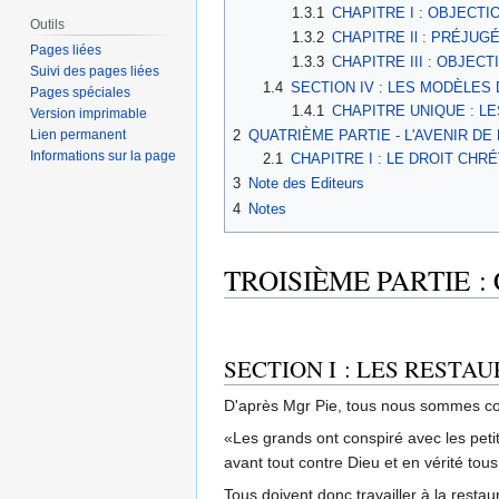
1.3.1
CHAPITRE I : OBJECT
Outils
1.3.2
CHAPITRE Il : PRÉJUG
Pages liées
1.3.3
CHAPITRE III : OBJEC
Suivi des pages liées
1.4
SECTION IV : LES MODÈLES
Pages spéciales
1.4.1
CHAPITRE UNIQUE : L
Version imprimable
2
QUATRIÈME PARTIE - L'AVENIR DE
Lien permanent
Informations sur la page
2.1
CHAPITRE I : LE DROIT CH
3
Note des Editeurs
4
Notes
TROISIÈME PARTIE :
SECTION I : LES RESTA
D'après Mgr Pie, tous nous sommes cou
«Les grands ont conspiré avec les petit
avant tout contre Dieu et en vérité tou
Tous doivent donc travailler à la restaur