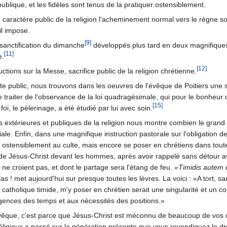
publique, et les fidèles sont tenus de la pratiquer ostensiblement.
 caractère public de la religion l'acheminement normal vers le règne soc
il impose.
[9]
 sanctification du dimanche
développés plus tard en deux magnifiques 
[11]
e.
[12]
tions sur la Messe, sacrifice public de la religion chrétienne.
ulte public, nous trouvons dans les oeuvres de l'évêque de Poitiers une s
de traiter de l'observance de la loi quadragésimale, qui pour le bonheu
[15]
oi, le pèlerinage, a été étudié par lui avec soin.
 extérieures et publiques de la religion nous montre combien le grand é
ale. Enfin, dans une magnifique instruction pastorale sur l'obligation 
 ostensiblement au culte, mais encore se poser en chrétiens dans toute l
de Jésus-Christ devant les hommes, après avoir rappelé sans détour a
ne croient pas, et dont le partage sera l'étang de feu.
«Timidis autem et
élas ! met aujourd'hui sur presque toutes les lèvres. La voici : «A tort, s
 catholique timide, m'y poser en chrétien serait une singularité et un 
xigences des temps et aux nécessités des positions.»
évêque, c'est parce que Jésus-Christ est méconnu de beaucoup de vos 
réligieux a passé sur la génération présente que vous revendiquez le dro