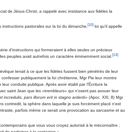
ial de Jésus-Christ, a rappelé avec insistance aux fidèles la
[10]
instructions pastorales sur la loi du dimanche,
loi qu'il appelle
érie d'instructions qui formeraient à elles seules un précieux
[14]
r des peuples avait autrefois un caractère éminemment social.
vêque tenait à ce que les fidèles fussent bien pénétrés de leur
de confesser publiquement la foi chrétienne, Mgr Pie leur montre
eur conduite publique. Après avoir établi par l'Écriture la
vec saint Jean que les «trembleurs» qui n'osent pas avouer leur
 incredulis, pars illorum erit in stagno ardenti»
(Apoc. XXI, 8) Mgr
ans contredit, la sphère dans laquelle je suis forcément placé n'est
contraste, parfois même ce serait une provocation au sarcasme et au
contemporains que vous vous croyez autorisé à le méconnaître ;
it de participer à la contagion.»