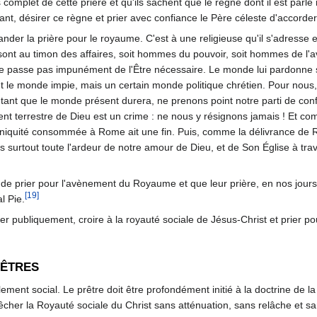
ns complet de cette prière et qu'ils sachent que le règne dont il est parl
citant, désirer ce règne et prier avec confiance le Père céleste d'accord
er la prière pour le royaume. C'est à une religieuse qu'il s'adresse et 
 sont au timon des affaires, soit hommes du pouvoir, soit hommes de l'a
 passe pas impunément de l'Être nécessaire. Le monde lui pardonne son
t le monde impie, mais un certain monde politique chrétien. Pour nous
tant que le monde présent durera, ne prenons point notre parti de conf
t terrestre de Dieu est un crime : ne nous y résignons jamais ! Et com
iniquité consommée à Rome ait une fin. Puis, comme la délivrance de 
s surtout toute l'ardeur de notre amour de Dieu, et de Son Église à tra
de prier pour l'avènement du Royaume et que leur prière, en nos jours d
[19]
l Pie.
er publiquement, croire à la royauté sociale de Jésus-Christ et prier pour
RÊTRES
lement social. Le prêtre doit être profondément initié à la doctrine de 
prêcher la Royauté sociale du Christ sans atténuation, sans relâche et s