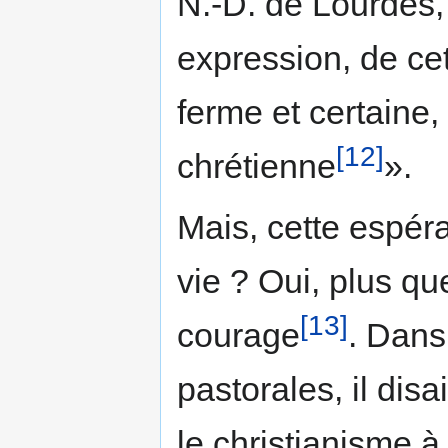
N.-D. de Lourdes, 
expression, de ce
ferme et certaine,
[12]
chrétienne
».
Mais, cette espéran
vie ? Oui, plus qu
[13]
courage
. Dans
pastorales, il disai
le christianisme à