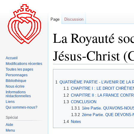
Page
Discussion
La Royauté soc
Jésus-Christ (
Accueil
Modifications récentes
Toutes les pages
Aller
Aller
Personnages
à
à
Bibliothèque
1
QUATRIÈME PARTIE - L'AVENIR DE LA
la
la
Nous écrire
1.1
CHAPITRE I : LE DROIT CHRÉT
navigation
recherche
Informations
1.2
CHAPITRE Il : LA FRANCE CON
rédactionnelles
Liens
1.3
CONCLUSION
Qui sommes-nous?
1.3.1
1ère Partie. QU'AVONS-N
1.3.2
2ème Partie. QUE DEVONS
Spécial
1.4
Notes
Aide
Menu