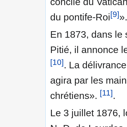
concile du Vatica
[9]
du pontife-Roi
»
En 1873, dans le 
Pitié, il annonce 
[10]
. La délivrance 
agira par les main
[11]
chrétiens».
.
Le 3 juillet 1876,