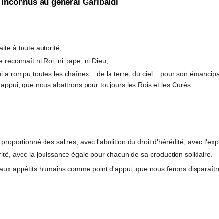
s inconnus au général Garibaldi
ite à toute autorité;
 reconnaît ni Roi, ni pape, ni Dieu;
 a rompu toutes les chaînes... de la terre, du ciel... pour son émancipa
ppui, que nous abattrons pour toujours les Rois et les Curés...
 proportionné des salires, avec l'abolition du droit d'hérédité, avec l'exp
arité, avec la jouissance égale pour chacun de sa production solidaire.
 aux appétits humains comme point d'appui, que nous ferons disparaître 