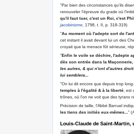
"Par bien des circonstances qu'ils disent
renouveler l'épreuve du grade où l'ini
qu'il faut tuer, c'est un Roi, c'est P
jacobinisme
, 1798, t. II, p. 318-319).
"
Au moment où l'adepte sort de l'antre
cet instant il avait devant lui un des C
croyait que la menace fût sérieuse, répon
"
Enfin le voile se déchire, l'adepte 
dès son entrée dans la Maçonnerie, 
les autres, & qui n'ont d'autres dro
lui semblera...
"On lui dit encore que depuis trop long
temples à l'égalité & à la liberté
, est
trônes, où l'on ne voit que des tyrans 
Précision de taille, l'Abbé Barruel indiq
les tiens des initiés eux-mêmes...
" (
Louis-Claude de Saint-Martin, u