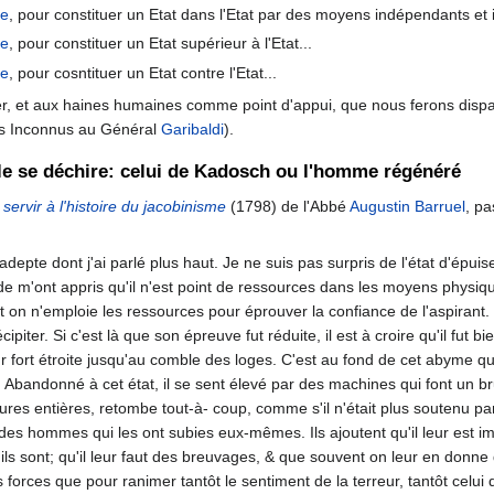
ie
, pour constituer un Etat dans l'Etat par des moyens indépendants et 
ie
, pour constituer un Etat supérieur à l'Etat...
ie
, pour cosntituer un Etat contre l'Etat...
er, et aux haines humaines comme point d'appui, que nous ferons dispar
efs Inconnus au Général
Garibaldi
).
le se déchire: celui de Kadosch ou l'homme régénéré
ervir à l'histoire du jacobinisme
(1798) de l'Abbé
Augustin Barruel
, pa
'adepte dont j'ai parlé plus haut. Je ne suis pas surpris de l'état d'épuis
 m'ont appris qu'il n'est point de ressources dans les moyens physiq
nt on n'emploie les ressources pour éprouver la confiance de l'aspirant.
cipiter. Si c'est là que son épreuve fut réduite, il est à croire qu'il fu
fort étroite jusqu'au comble des loges. C'est au fond de cet abyme qu'est
tté. Abandonné à cet état, il se sent élevé par des machines qui font un
res entières, retombe tout-à- coup, comme s'il n'était plus soutenu pa
es hommes qui les ont subies eux-mêmes. Ils ajoutent qu'il leur est imp
 ils sont; qu'il leur faut des breuvages, & que souvent on leur en donne 
rs forces que pour ranimer tantôt le sentiment de la terreur, tantôt celui d