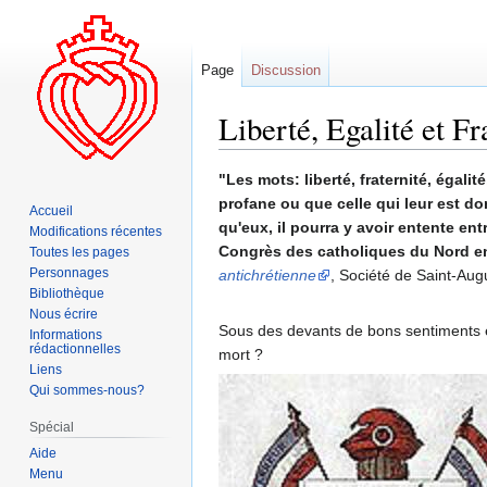
Page
Discussion
Liberté, Egalité et Fr
Aller
Aller
"Les mots: liberté, fraternité, égali
à
à
profane ou que celle qui leur est d
Accueil
la
la
qu'eux, il pourra y avoir entente en
Modifications récentes
navigation
recherche
Congrès des catholiques du Nord en
Toutes les pages
Personnages
antichrétienne
, Société de Saint-Aug
Bibliothèque
Nous écrire
Sous des devants de bons sentiments et 
Informations
rédactionnelles
mort ?
Liens
Qui sommes-nous?
Spécial
Aide
Menu