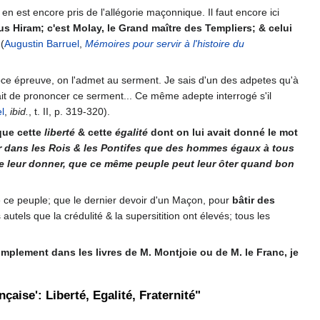
 en est encore pris de l'allégorie maçonnique. Il faut encore ici
lus Hiram; c'est Molay, le Grand maître des Templiers; & celui
(
Augustin Barruel
,
Mémoires pour servir à l'histoire du
roce épreuve, on l'admet au serment. Je sais d'un des adpetes qu'à
fusait de prononcer ce serment... Ce même adepte interrogé s'il
l
,
ibid.
, t. II, p. 319-320).
 que cette
liberté
& cette
égalité
dont on lui avait donné le mot
r dans les Rois & les Pontifes que des hommes égaux à tous
le de leur donner, que ce même peuple peut leur ôter quand bon
de ce peuple; que le dernier devoir d'un Maçon, pour
bâtir des
 autels que la crédulité & la supersitition ont élevés; tous les
mplement dans les livres de M. Montjoie ou de M. le Franc, je
çaise': Liberté, Egalité, Fraternité"