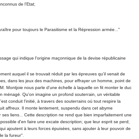
inconnus de l'Etat;
aître pour toujours le Parasitisme et la Répression armée..."
ssage qui indique l'origine maçonnique de la devise républicaine
ement auquel il se trouvait réduit par les épreuves qu'il venait de
ues, dans les jeux des machines, pour effrayer un homme, point de
 M. Montjoie nous parle d'une échelle à laquelle on fit monter le duc
t bien ménagé. Qu'on imagine un profond souterrain, un véritable
 conduit l'initié, à travers des souterrains où tout respire la
 bruit affreux. Il monte lentement, suspendu dans cet abyme
r ses liens... Cette description ne rend que bien imparfaitement une
ossible d'en faire une excate description; que leur esprit se perd;
qui ajoutent à leurs forces épuisées, sans ajouter à leur pouvoir de
e la fureur".