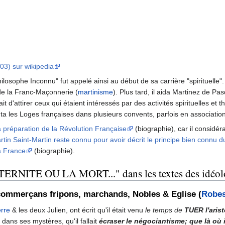
03) sur wikipedia
hilosophe Inconnu" fut appelé ainsi au début de sa carrière "spirituell
 de la Franc-Maçonnerie (
martinisme
). Plus tard, il aida Martinez de P
 d'attirer ceux qui étaient intéressés par des activités spirituelles et
nta les Loges françaises dans plusieurs convents, parfois en associati
la préparation de la Révolution Française
(biographie), car il considé
rtin Saint-Martin reste connu pour avoir décrit le principe bien connu 
la France
(biographie).
NITE OU LA MORT..." dans les textes des idéolo
 commerçans fripons, marchands, Nobles & Eglise (
Robes
rre
& les deux Julien, ont écrit qu'il était venu
le temps de
TUER l'aris
dans ses mystères, qu'il fallait
écraser le négociantisme; que là où