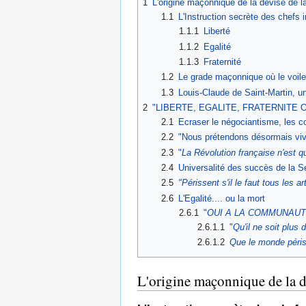
1
L'origine maçonnique de la devise de la 
1.1
L'Instruction secrète des chefs 
1.1.1
Liberté
1.1.2
Egalité
1.1.3
Fraternité
1.2
Le grade maçonnique où le voile
1.3
Louis-Claude de Saint-Martin, un 
2
"LIBERTE, EGALITE, FRATERNITE OU L
2.1
Ecraser le négociantisme, les 
2.2
"Nous prétendons désormais viv
2.3
"
La Révolution française n'est qu
2.4
Universalité des succès de la Se
2.5
"Périssent s'il le faut tous les ar
2.6
L'Egalité.... ou la mort
2.6.1
"
OUI A LA COMMUNAUTE D
2.6.1.1
"
Qu'il ne soit plus
2.6.1.2
Que le monde périss
L'origine maçonnique de la dev