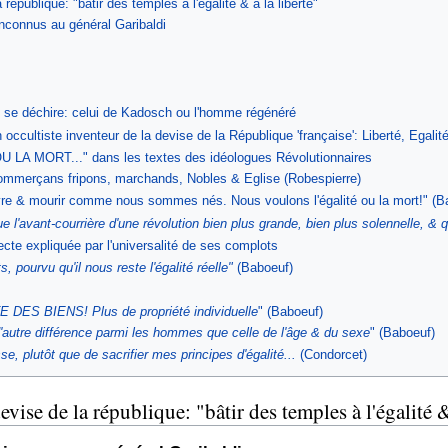
république: "bâtir des temples à l'égalité & à la liberté"
inconnus au général Garibaldi
 se déchire: celui de Kadosch ou l'homme régénéré
occultiste inventeur de la devise de la République 'française': Liberté, Egalité
A MORT..." dans les textes des idéologues Révolutionnaires
commerçans fripons, marchands, Nobles & Eglise (Robespierre)
re & mourir comme nous sommes nés. Nous voulons l'égalité ou la mort!" (B
e l'avant-courrière d'une révolution bien plus grande, bien plus solennelle, & q
cte expliquée par l'universalité de ses complots
ts, pourvu qu'il nous reste l'égalité réelle"
(Baboeuf)
ES BIENS! Plus de propriété individuelle
" (Baboeuf)
 d'autre différence parmi les hommes que celle de l'âge & du sexe
" (Baboeuf)
e, plutôt que de sacrifier mes principes d'égalité...
(Condorcet)
ise de la république: "bâtir des temples à l'égalité &