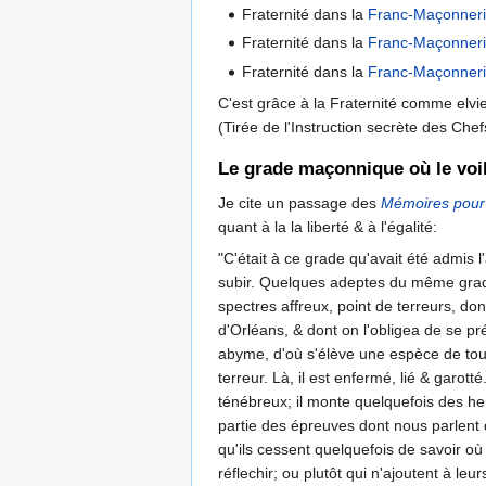
Fraternité dans la
Franc-Maçonner
Fraternité dans la
Franc-Maçonner
Fraternité dans la
Franc-Maçonner
C'est grâce à la Fraternité comme elvi
(Tirée de l'Instruction secrète des Ch
Le grade maçonnique où le voi
Je cite un passage des
Mémoires pour s
quant à la la liberté & à l'égalité:
"C'était à ce grade qu'avait été admis l
subir. Quelques adeptes du même grade
spectres affreux, point de terreurs, do
d'Orléans, & dont on l'obligea de se pré
abyme, d'où s'élève une espèce de tour 
terreur. Là, il est enfermé, lié & garo
ténébreux; il monte quelquefois des heu
partie des épreuves dont nous parlent d
qu'ils cessent quelquefois de savoir où
réflechir; ou plutôt qui n'ajoutent à leu