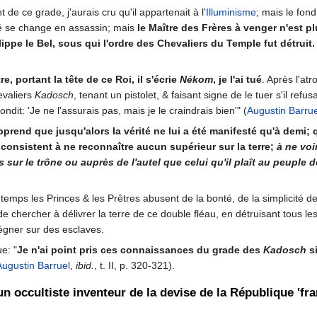
 de ce grade, j'aurais cru qu'il appartenait à l'
Illuminisme
; mais le fond
tié se change en assassin; mais
le Maître des Frères à venger n'est p
hilippe le Bel, sous qui l'ordre des Chevaliers du Temple fut détruit.
, portant la tête de ce Roi, il s'écrie
Nékom
, je l'ai tué
. Après l'at
hevaliers
Kadosch
, tenant un pistolet, & faisant signe de le tuer s'il re
dit: 'Je ne l'assurais pas, mais je le craindrais bien'" (
Augustin Barrue
apprend que jusqu'alors la vérité ne lui a été manifesté qu'à demi;
consistent à ne reconnaître aucun supérieur sur la terre;
à ne voi
its sur le trône ou auprès de l'autel que celui qu'il plaît au peup
-temps les Princes & les Prêtres abusent de la bonté, de la simplicité 
 de chercher à délivrer la terre de ce double fléau, en détruisant tous les
régner sur des esclaves.
ue: "
Je n'ai point pris ces connaissances du grade des
Kadosch
si
Augustin Barruel
,
ibid.
, t. II, p. 320-321).
n occultiste inventeur de la devise de la République 'fran