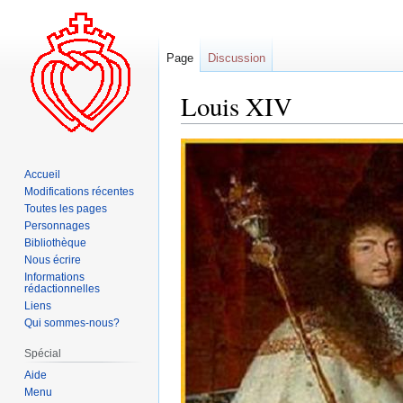
Page
Discussion
Louis XIV
Aller
Aller
à
à
Accueil
la
la
Modifications récentes
navigation
recherche
Toutes les pages
Personnages
Bibliothèque
Nous écrire
Informations
rédactionnelles
Liens
Qui sommes-nous?
Spécial
Aide
Menu