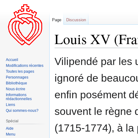
Page
Discussion
Louis XV (Fra
Aller
Aller
Vilipendé par les 
Accueil
à
à
Modifications récentes
la
la
Toutes les pages
ignoré de beaucou
navigation
recherche
Personnages
Bibliothèque
Nous écrire
enfin posément dé
Informations
rédactionnelles
Liens
souvent le règne 
Qui sommes-nous?
Spécial
(1715-1774), à la
Aide
Menu