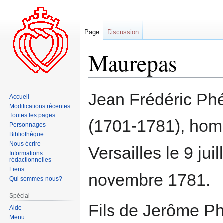
Page
Discussion
Maurepas
Aller
Aller
Jean Frédéric Ph
Accueil
à
à
Modifications récentes
la
la
Toutes les pages
(1701-1781), homm
navigation
recherche
Personnages
Bibliothèque
Nous écrire
Versailles le 9 jui
Informations
rédactionnelles
Liens
novembre 1781.
Qui sommes-nous?
Spécial
Fils de Jerôme P
Aide
Menu