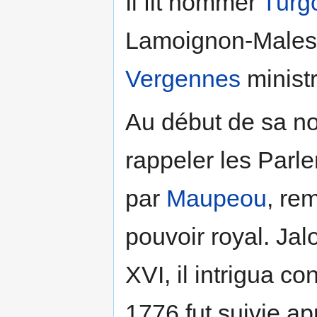
Il fit nommer
Turg
Lamoignon-Malesh
Vergennes
ministr
Au début de sa nom
rappeler les Parl
par
Maupeou
, re
pouvoir royal. Ja
XVI, il intrigua c
1776 fut suivie ap