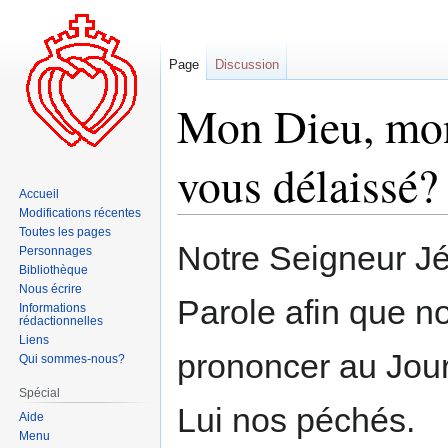
Page
Discussion
Mon Dieu, mon
vous délaissé?
Accueil
Modifications récentes
Toutes les pages
Aller
Aller
Notre Seigneur Jé
Personnages
à
à
Bibliothèque
la
la
Nous écrire
Parole afin que n
navigation
recherche
Informations
rédactionnelles
Liens
prononcer au Jou
Qui sommes-nous?
Spécial
Lui nos péchés.
Aide
Menu