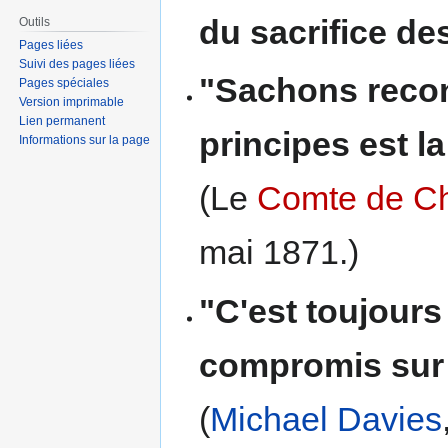
du sacrifice de
Outils
Pages liées
Suivi des pages liées
"Sachons recon
Pages spéciales
Version imprimable
Lien permanent
principes est l
Informations sur la page
(Le
Comte de C
mai 1871.)
"C'est toujour
compromis sur 
(
Michael Davies