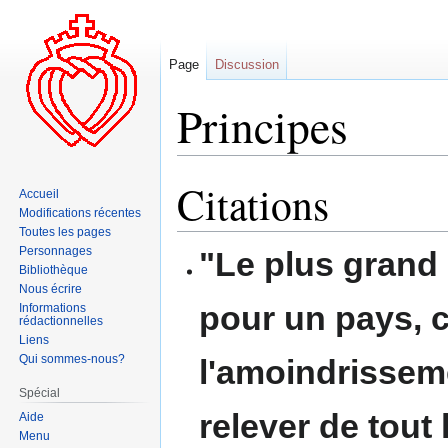
Page
Discussion
Principes
Citations
Aller
Aller
Accueil
à
à
Modifications récentes
la
la
Toutes les pages
Personnages
navigation
recherche
"Le plus grand
Bibliothèque
Nous écrire
pour un pays, c
Informations
rédactionnelles
Liens
Qui sommes-nous?
l'amoindrisseme
Spécial
relever de tout 
Aide
Menu