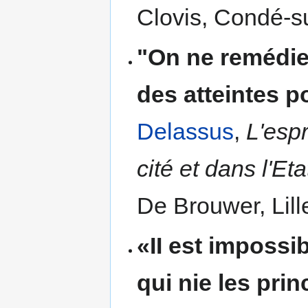
Clovis, Condé-su
"On ne remédie
des atteintes p
Delassus
,
L'espr
cité et dans l'Eta
De Brouwer, Lill
«II est impossi
qui nie les prin