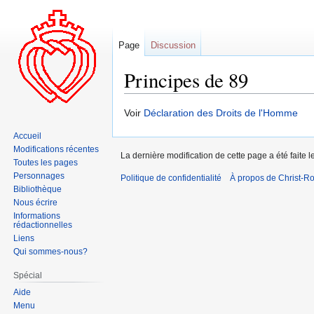
Page
Discussion
Principes de 89
Aller
Aller
Voir
Déclaration des Droits de l'Homme
à
à
Accueil
la
la
Modifications récentes
La dernière modification de cette page a été faite
navigation
recherche
Toutes les pages
Personnages
Politique de confidentialité
À propos de Christ-Ro
Bibliothèque
Nous écrire
Informations
rédactionnelles
Liens
Qui sommes-nous?
Spécial
Aide
Menu