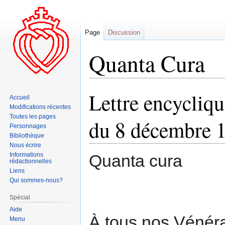
Page
Discussion
Quanta Cura
Lettre encycliqu
Aller
Aller
Accueil
à
à
Modifications récentes
la
la
Toutes les pages
du 8 décembre 
Personnages
navigation
recherche
Bibliothèque
Nous écrire
Informations
Quanta cura
rédactionnelles
Liens
Qui sommes-nous?
Spécial
Aide
À tous nos Vénéra
Menu