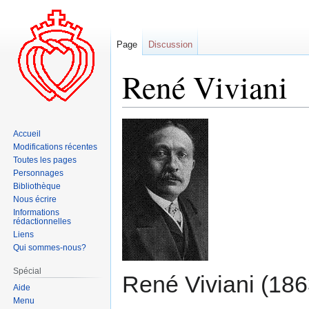
Page
Discussion
René Viviani
Aller
Aller
Accueil
à
à
Modifications récentes
la
la
Toutes les pages
navigation
recherche
Personnages
Bibliothèque
Nous écrire
Informations
rédactionnelles
Liens
Qui sommes-nous?
Spécial
René Viviani (1863
Aide
Menu