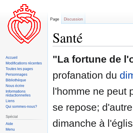
Page
Discussion
Santé
Aller
Aller
"La fortune de l'o
Accueil
à
à
Modifications récentes
la
la
Toutes les pages
profanation du
di
navigation
recherche
Personnages
Bibliothèque
Nous écrire
l'homme ne peut pas
Informations
rédactionnelles
Liens
se repose; d'autre
Qui sommes-nous?
Spécial
dimanche à l'églis
Aide
Menu