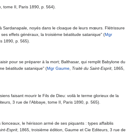
, tome II, Paris 1890, p. 564).
et à Sardanapale, noyés dans le cloaque de leurs mœurs. Flétrissure
s ses effets généraux, la troisième béatitude satanique" (
Mgr
is 1890, p. 565).
laisir pour se préparer à la mort; Balthasar, qui remplit Babylone du
ème béatitude satanique" (
Mgr Gaume
,
Traité du Saint-Esprit
, 1865,
siens faisant mourir le Fils de Dieu: voilà le terme glorieux de la
teurs, 3 rue de l'Abbaye, tome II, Paris 1890, p. 565).
 lionceaux, le hérisson armé de ses piquants : types affaiblis
int-Esprit
, 1865, troisième édition, Gaume et Cie Editeurs, 3 rue de