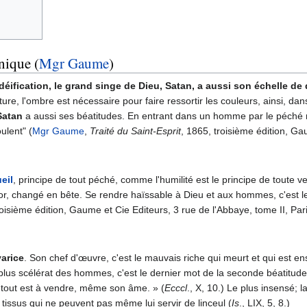
nique (
Mgr Gaume
)
 déification, le grand singe de Dieu,
Satan
, a aussi son échelle de
, l'ombre est nécessaire pour faire ressortir les couleurs, ainsi, dans l'
Satan
a aussi ses béatitudes. En entrant dans un homme par le péché mo
ulent" (
Mgr Gaume
,
Traité du Saint-Esprit
, 1865, troisième édition, Ga
eil
, principe de tout péché, comme l'humilité est le principe de toute 
 changé en bête. Se rendre haïssable à Dieu et aux hommes, c'est le 
roisième édition, Gaume et Cie Editeurs, 3 rue de l'Abbaye, tome II, Par
varice
. Son chef d'œuvre, c'est le mauvais riche qui meurt et qui est en
plus scélérat des hommes, c'est le dernier mot de la seconde béatitude 
lui tout est à vendre, même son âme. » (
Ecccl
., X, 10.) Le plus insensé; l
s tissus qui ne peuvent pas même lui servir de linceul (
Is
., LIX, 5, 8.)