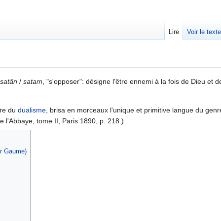
Lire
Voir le text
satân
/
satam
, "s'opposer": désigne l'être ennemi à la fois de Dieu et d
père du
dualisme
, brisa en morceaux l'unique et primitive langue du gen
e l'Abbaye, tome II, Paris 1890, p. 218.)
gr Gaume)