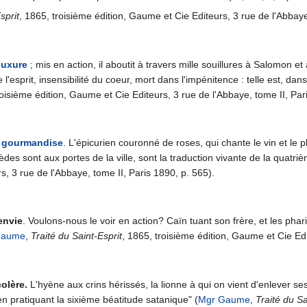
sprit
, 1865, troisième édition, Gaume et Cie Editeurs, 3 rue de l'Abbaye
luxure
; mis en action, il aboutit à travers mille souillures à Salomon 
'esprit, insensibilité du coeur, mort dans l'impénitence : telle est, dan
roisième édition, Gaume et Cie Editeurs, 3 rue de l'Abbaye, tome II, Par
a
gourmandise
. L'épicurien couronné de roses, qui chante le vin et le p
èdes sont aux portes de la ville, sont la traduction vivante de la quatri
s, 3 rue de l'Abbaye, tome II, Paris 1890, p. 565).
'envie
. Voulons-nous le voir en action? Caïn tuant son frère, et les phari
Gaume
,
Traité du Saint-Esprit
, 1865, troisième édition, Gaume et Cie Edi
olère.
L'hyène aux crins hérissés, la lionne à qui on vient d'enlever ses
 pratiquant la sixième béatitude satanique" (
Mgr Gaume
,
Traité du Sa