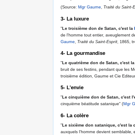
(Source:
Mgr Gaume
,
Traité du Saint-E
3- La luxure
"
Le troisième don de
Satan
, c'est la
de l'homme tout entier, aveuglement de l
Gaume
,
Traité du Saint-Esprit
, 1865, t
4- La gourmandise
"
Le quatrième don de Satan, c'est l
bruit de ses festins, pendant que les M
troisième édition, Gaume et Cie Editeur
5- L'envie
"
Le cinquième don de
Satan
, c'est l
cinquième béatitude satanique" (
Mgr 
6- La colère
"
Le sixième don satanique, c'est la c
auxquels l'homme devient semblable, en