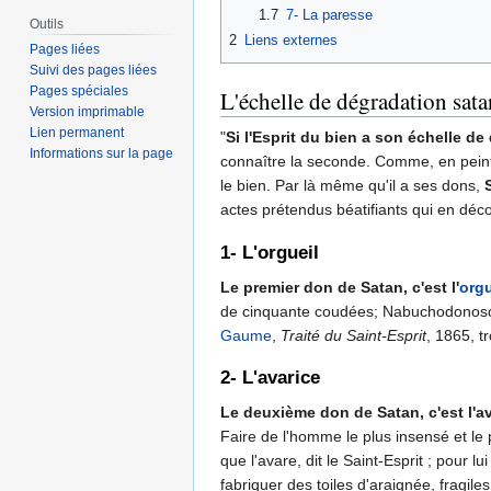
1.7
7- La paresse
Outils
2
Liens externes
Pages liées
Suivi des pages liées
Pages spéciales
L'échelle de dégradation sata
Version imprimable
Lien permanent
"
Si l'Esprit du bien a son échelle de
Informations sur la page
connaître la seconde. Comme, en peinture
le bien. Par là même qu'il a ses dons,
actes prétendus béatifiants qui en déco
1- L'orgueil
Le premier don de
Satan
, c'est l'
orgu
de cinquante coudées; Nabuchodonosor,
Gaume
,
Traité du Saint-Esprit
, 1865, t
2- L'avarice
Le deuxième don de
Satan
, c'est l'a
Faire de l'homme le plus insensé et le 
que l'avare, dit le Saint-Esprit ; pour 
fabriquer des toiles d'araignée, fragile