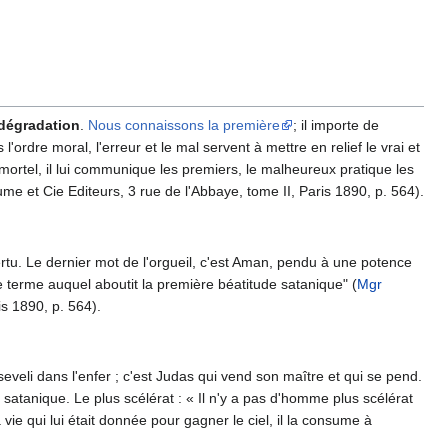
 dégradation
.
Nous connaissons la première
; il importe de
ordre moral, l'erreur et le mal servent à mettre en relief le vrai et
rtel, il lui communique les premiers, le malheureux pratique les
ume et Cie Editeurs, 3 rue de l'Abbaye, tome II, Paris 1890, p. 564).
vertu. Le dernier mot de l'orgueil, c'est Aman, pendu à une potence
terme auquel aboutit la première béatitude satanique" (
Mgr
is 1890, p. 564).
seveli dans l'enfer ; c'est Judas qui vend son maître et qui se pend.
satanique. Le plus scélérat : « Il n'y a pas d'homme plus scélérat
a vie qui lui était donnée pour gagner le ciel, il la consume à