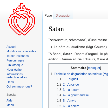
Page
Discussion
Satan
Aller
Aller
"
Accusateur
,
Adversaire
", d'une racine
à
à
Le père du dualisme (Mgr Gaume)
Accueil
la
la
Modifications récentes
"A Babel,
Satan
, l'esprit d'orgueil, le 
navigation
recherche
Toutes les pages
édition, Gaume et Cie Editeurs, 3 rue d
Personnages
Bibliothèque
Sommaire
Nous écrire
1
L'échelle de dégradation satanique (M
Informations
rédactionnelles
1.1
1- L'orgueil
Liens
1.2
2- L'avarice
Qui sommes-nous?
1.3
3- La luxure
Spécial
1.4
4- La gourmandise
Aide
1.5
5- L'envie
Menu
1.6
6- La colère