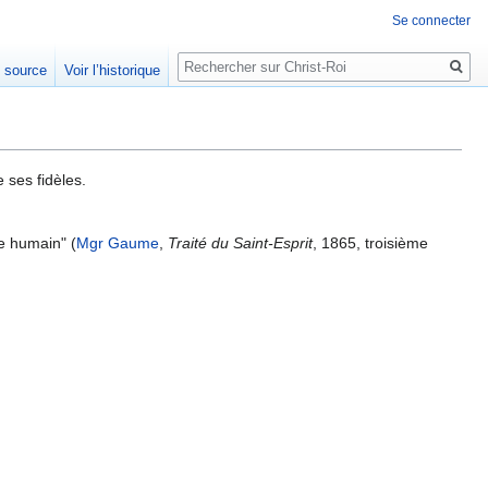
Se connecter
Rechercher
e source
Voir l’historique
e ses fidèles.
re humain" (
Mgr Gaume
,
Traité du Saint-Esprit
, 1865, troisième