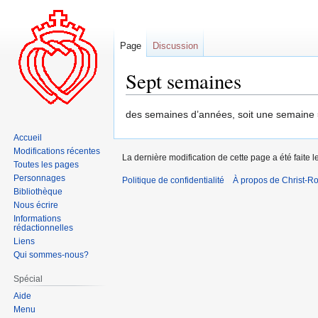
Page
Discussion
Sept semaines
Aller
Aller
des semaines d’années, soit une semaine 
à
à
Accueil
la
la
Modifications récentes
La dernière modification de cette page a été faite l
navigation
recherche
Toutes les pages
Personnages
Politique de confidentialité
À propos de Christ-Ro
Bibliothèque
Nous écrire
Informations
rédactionnelles
Liens
Qui sommes-nous?
Spécial
Aide
Menu