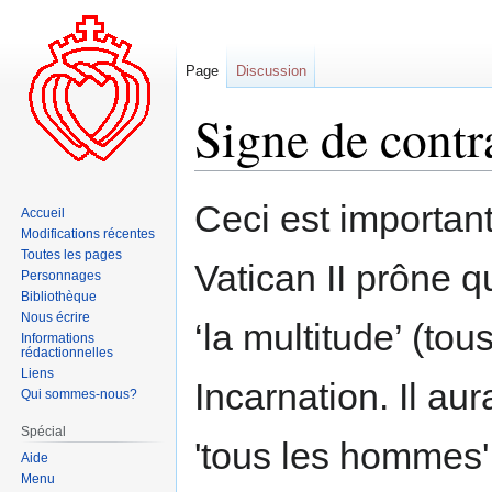
Page
Discussion
Signe de contr
Aller
Aller
Ceci est important
Accueil
à
à
Modifications récentes
la
la
Toutes les pages
Vatican II prône q
navigation
recherche
Personnages
Bibliothèque
Nous écrire
‘la multitude’ (to
Informations
rédactionnelles
Liens
Incarnation. Il aura
Qui sommes-nous?
Spécial
'tous les hommes'
Aide
Menu