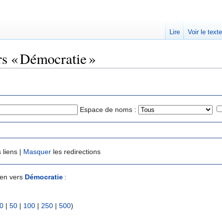
Lire
Voir le text
rs « Démocratie »
Espace de noms :
 liens |
Masquer
les redirections
ien vers
Démocratie
:
0
|
50
|
100
|
250
|
500
)