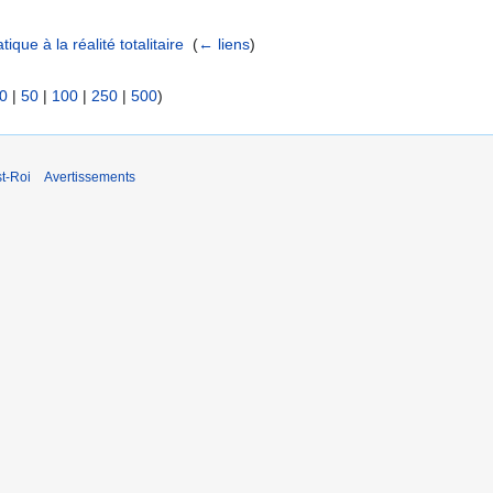
ique à la réalité totalitaire
‎
(
← liens
)
0
|
50
|
100
|
250
|
500
)
t-Roi
Avertissements