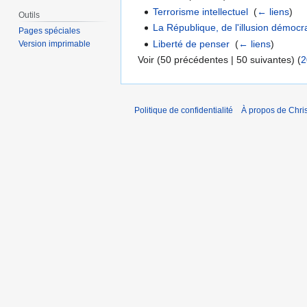
Terrorisme intellectuel
‎
(
← liens
)
Outils
La République, de l'illusion démocrat
Pages spéciales
Liberté de penser
‎
(
← liens
)
Version imprimable
Voir (50 précédentes | 50 suivantes) (
2
Politique de confidentialité
À propos de Chris