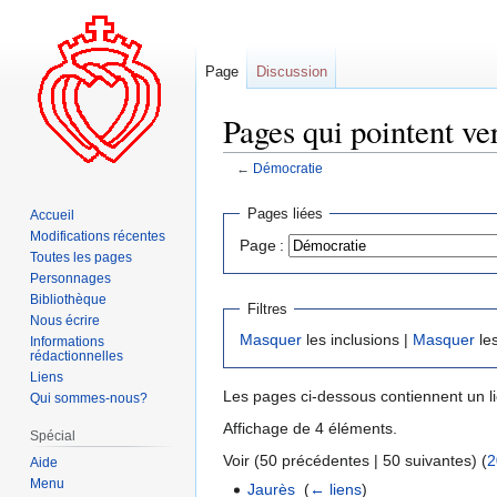
Page
Discussion
Pages qui pointent ve
←
Démocratie
Aller
Aller
Pages liées
Accueil
à
à
Modifications récentes
Page :
la
la
Toutes les pages
navigation
recherche
Personnages
Bibliothèque
Filtres
Nous écrire
Masquer
les inclusions |
Masquer
les
Informations
rédactionnelles
Liens
Les pages ci-dessous contiennent un l
Qui sommes-nous?
Affichage de 4 éléments.
Spécial
Voir (50 précédentes | 50 suivantes) (
2
Aide
Menu
Jaurès
‎
(
← liens
)