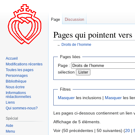
Page
Discussion
Pages qui pointent vers
←
Droits de l’homme
Aller
Aller
Pages liées
Accueil
à
à
Modifications récentes
Page :
la
la
Toutes les pages
sélection
navigation
recherche
Personnages
Bibliothèque
Nous écrire
Filtres
Informations
rédactionnelles
Masquer
les inclusions |
Masquer
les lie
Liens
Qui sommes-nous?
Les pages ci-dessous contiennent un lien 
Spécial
Affichage de 5 éléments.
Aide
Voir (50 précédentes | 50 suivantes) (
20
|
Menu