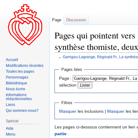
Page
Discussion
Pages qui pointent vers
synthèse thomiste, deux
←
Garrigou-Lagrange, Réginald Fr., La synthès
Accueil
Modifications récentes
Aller
Aller
Pages liées
Toutes les pages
à
à
Personnages
Page :
la
la
Bibliothèque
sélection
navigation
recherche
Nous écrire
Informations
rédactionnelles
Filtres
Liens
Qui sommes-nous?
Masquer
les inclusions |
Masquer
les lie
Spécial
Les pages ci-dessous contiennent un lien 
Aide
partie
:
Menu