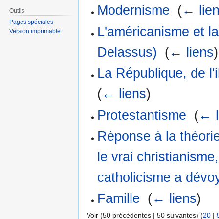
Modernisme
‎
(
← lie
Outils
Pages spéciales
L'américanisme et la
Version imprimable
Delassus)
‎
(
← liens
)
La République, de l'i
(
← liens
)
Protestantisme
‎
(
← l
Réponse à la théorie
le vrai christianisme,
catholicisme a dévoy
Famille
‎
(
← liens
)
Voir (50 précédentes | 50 suivantes) (
20
|