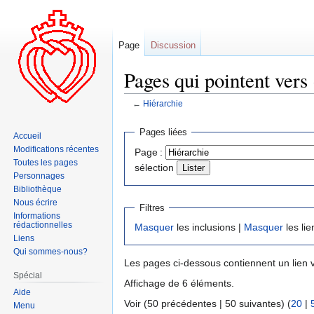
Page
Discussion
Pages qui pointent vers 
←
Hiérarchie
Aller
Aller
Pages liées
Accueil
à
à
Modifications récentes
Page :
la
la
Toutes les pages
sélection
navigation
recherche
Personnages
Bibliothèque
Nous écrire
Filtres
Informations
rédactionnelles
Masquer
les inclusions |
Masquer
les lie
Liens
Qui sommes-nous?
Les pages ci-dessous contiennent un lien 
Spécial
Affichage de 6 éléments.
Aide
Voir (50 précédentes | 50 suivantes) (
20
|
Menu