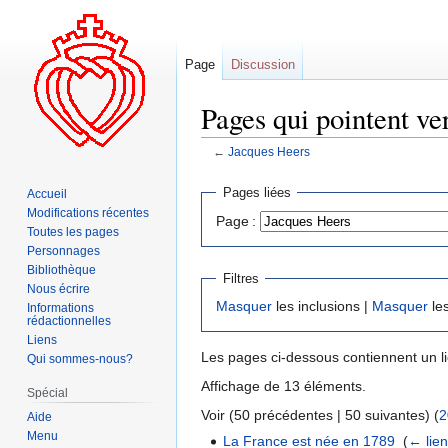
Page
Discussion
Pages qui pointent ve
←
Jacques Heers
Aller
Aller
Pages liées
Accueil
à
à
Modifications récentes
Page :
la
la
Toutes les pages
navigation
recherche
Personnages
Bibliothèque
Filtres
Nous écrire
Masquer
les inclusions |
Masquer
les
Informations
rédactionnelles
Liens
Les pages ci-dessous contiennent un l
Qui sommes-nous?
Affichage de 13 éléments.
Spécial
Voir (50 précédentes | 50 suivantes) (
2
Aide
Menu
La France est née en 1789
‎
(
← lie