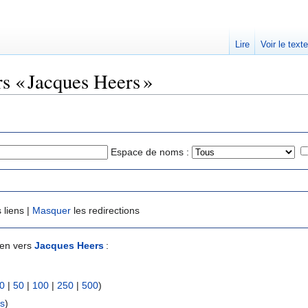
Lire
Voir le text
rs « Jacques Heers »
Espace de noms :
 liens |
Masquer
les redirections
ien vers
Jacques Heers
:
0
|
50
|
100
|
250
|
500
)
ns
)