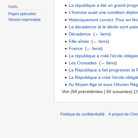
La république a été un grand progr
Outils
L'homme avait une condition déplo
Pages spéciales
Historiquement correct. Pour en fini
Version imprimable
La décadence et le déclin sont pat
Décadence
‎
(
← liens
)
Fille aînée
‎
(
← liens
)
France
‎
(
← liens
)
La république a créé l'école obligato
Les Croisades
‎
(
← liens
)
La République a fait progresser la 
La République a créé l'école obligat
Au Moyen Age et sous l'Ancien Rég
Voir (50 précédentes | 50 suivantes) (
2
Politique de confidentialité
À propos de Chris