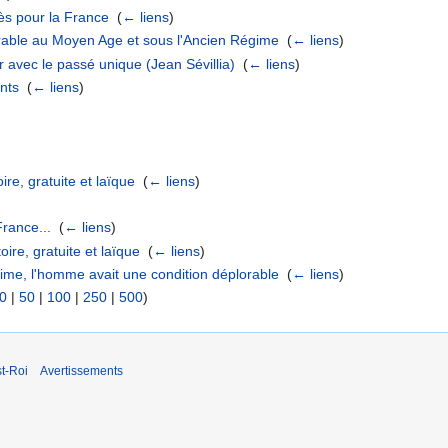
ès pour la France
‎
(
← liens
)
rable au Moyen Age et sous l'Ancien Régime
‎
(
← liens
)
r avec le passé unique (Jean Sévillia)
‎
(
← liens
)
ents
‎
(
← liens
)
ire, gratuite et laïque
‎
(
← liens
)
France...
‎
(
← liens
)
oire, gratuite et laïque
‎
(
← liens
)
ime, l'homme avait une condition déplorable
‎
(
← liens
)
0
|
50
|
100
|
250
|
500
)
t-Roi
Avertissements