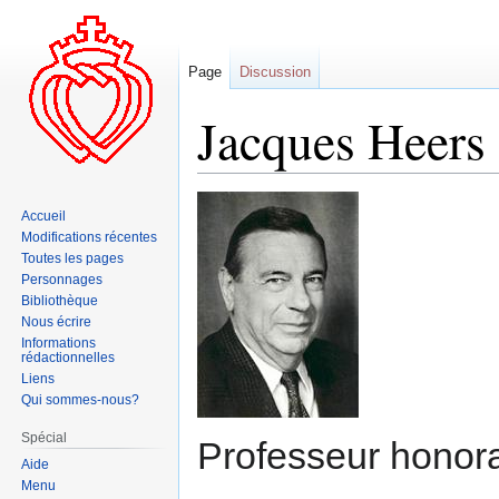
Page
Discussion
Jacques Heers
Aller
Aller
Accueil
à
à
Modifications récentes
la
la
Toutes les pages
navigation
recherche
Personnages
Bibliothèque
Nous écrire
Informations
rédactionnelles
Liens
Qui sommes-nous?
Spécial
Professeur honorai
Aide
Menu