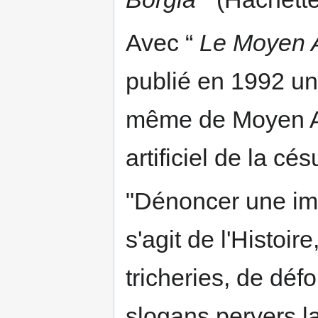
Avec “
Le Moyen 
publié en 1992 u
même de Moyen Ag
artificiel de la c
"Dénoncer une impo
s'agit de l'Histoir
tricheries, de dé
slogans pervers 