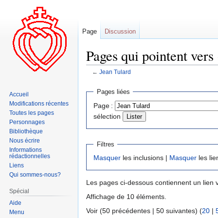
Page
Discussion
Pages qui pointent vers 
←
Jean Tulard
Aller
Aller
Pages liées
Accueil
à
à
Modifications récentes
Page :
la
la
Toutes les pages
sélection
navigation
recherche
Personnages
Bibliothèque
Nous écrire
Filtres
Informations
rédactionnelles
Masquer
les inclusions |
Masquer
les lie
Liens
Qui sommes-nous?
Les pages ci-dessous contiennent un lien 
Spécial
Affichage de 10 éléments.
Aide
Voir (50 précédentes | 50 suivantes) (
20
|
Menu