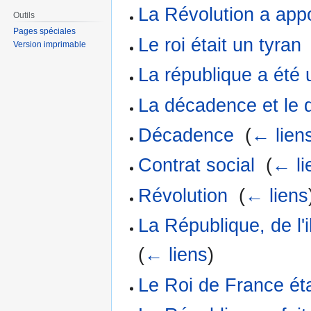
La Révolution a app
Outils
Pages spéciales
Le roi était un tyran
Version imprimable
La république a été 
La décadence et le d
Décadence
‎
(
← lien
Contrat social
‎
(
← li
Révolution
‎
(
← liens
La République, de l'i
(
← liens
)
Le Roi de France éta