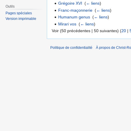
Grégoire XVI
‎
(
← liens
)
Outils
Franc-maçonnerie
‎
(
← liens
)
Pages spéciales
Humanum genus
‎
(
← liens
)
Version imprimable
Mirari vos
‎
(
← liens
)
Voir (50 précédentes | 50 suivantes) (
20
|
Politique de confidentialité
À propos de Christ-Ro