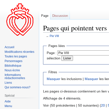
Page
Discussion
Pages qui pointent vers 
←
Pie VIII
Aller
Aller
Pages liées
Accueil
à
à
Modifications récentes
Page :
la
la
Toutes les pages
sélection
navigation
recherche
Personnages
Bibliothèque
Nous écrire
Filtres
Informations
rédactionnelles
Masquer
les inclusions |
Masquer
les lie
Liens
Qui sommes-nous?
Les pages ci-dessous contiennent un lien 
Spécial
Affichage de 4 éléments.
Aide
Voir (50 précédentes | 50 suivantes) (
20
|
Menu