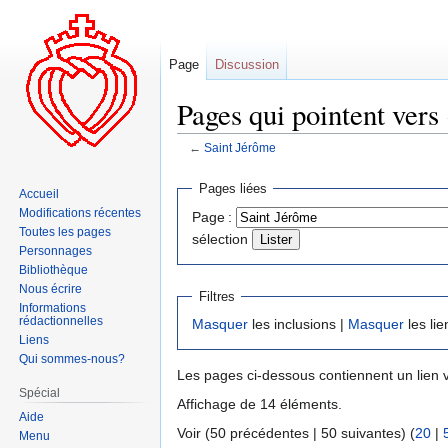
Page
Discussion
Pages qui pointent vers
←
Saint Jérôme
Aller
Aller
Pages liées
Accueil
à
à
Modifications récentes
Page :
la
la
Toutes les pages
sélection
navigation
recherche
Personnages
Bibliothèque
Nous écrire
Filtres
Informations
rédactionnelles
Masquer
les inclusions |
Masquer
les lie
Liens
Qui sommes-nous?
Les pages ci-dessous contiennent un lien 
Spécial
Affichage de 14 éléments.
Aide
Voir (50 précédentes | 50 suivantes) (
20
|
Menu