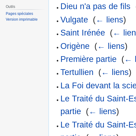
Dieu n'a pas de fils
‎
Outils
Pages spéciales
Vulgate
‎
(
← liens
)
Version imprimable
Saint Irénée
‎
(
← lie
Origène
‎
(
← liens
)
Première partie
‎
(
← 
Tertullien
‎
(
← liens
)
La Foi devant la sc
Le Traité du Saint-
partie
‎
(
← liens
)
Le Traité du Saint-