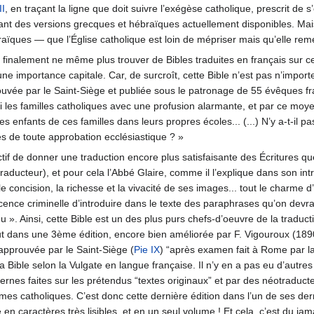
II
, en traçant la ligne que doit suivre l’exégèse catholique, prescrit de s
rvant des versions grecques et hébraïques actuellement disponibles. Mais 
ques — que l’Église catholique est loin de mépriser mais qu’elle remet 
r finalement ne même plus trouver de Bibles traduites en français sur cet
une importance capitale. Car, de surcroît, cette Bible n’est pas n’importe
rouvée par le Saint-Siège et publiée sous le patronage de 55 évêques f
i les familles catholiques avec une profusion alarmante, et par ce moy
les enfants de ces familles dans leurs propres écoles... (...) N’y a-t-il 
s de toute approbation ecclésiastique ? »
if de donner une traduction encore plus satisfaisante des Écritures que
aducteur), et pour cela l’Abbé Glaire, comme il l’explique dans son intro
 concision, la richesse et la vivacité de ses images... tout le charme d’
a licence criminelle d’introduire dans le texte des paraphrases qu’on dev
». Ainsi, cette Bible est un des plus purs chefs-d’oeuvre de la traduc
ut dans une 3ème édition, encore bien améliorée par F. Vigouroux (18
 approuvée par le Saint-Siège (
Pie IX
) “après examen fait à Rome par la
la Bible selon la Vulgate en langue française. Il n’y en a pas eu d’autre
nes faites sur les prétendus “textes originaux” et par des néotraducte
es catholiques. C’est donc cette dernière édition dans l’un de ses der
 caractères très lisibles, et en un seul volume ! Et cela, c’est du jam