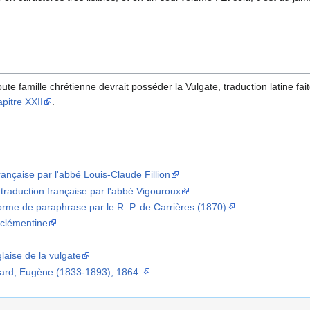
ute famille chrétienne devrait posséder la Vulgate, traduction latine fa
pitre XXII
.
française par l'abbé Louis-Claude Fillion
traduction française par l'abbé Vigouroux
forme de paraphrase par le R. P. de Carrières (1870)
e clémentine
glaise de la vulgate
nard, Eugène (1833-1893), 1864.