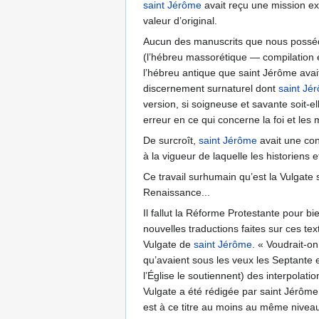
saint Jérôme
avait reçu une mission expl
valeur d’original.
Aucun des manuscrits que nous possédon
(l’hébreu massorétique — compilation 
l’hébreu antique que saint Jérôme avait
discernement surnaturel dont
saint Jé
version, si soigneuse et savante soit-el
erreur en ce qui concerne la foi et les
De surcroît,
saint Jérôme
avait une con
à la vigueur de laquelle les historiens
Ce travail surhumain qu’est la Vulgate 
Renaissance...
Il fallut la Réforme Protestante pour 
nouvelles traductions faites sur ces t
Vulgate de
saint Jérôme
. « Voudrait-on
qu’avaient sous les veux les Septante e
l’Église le soutiennent) des interpolati
Vulgate a été rédigée par saint Jérôme s
est à ce titre au moins au même nivea