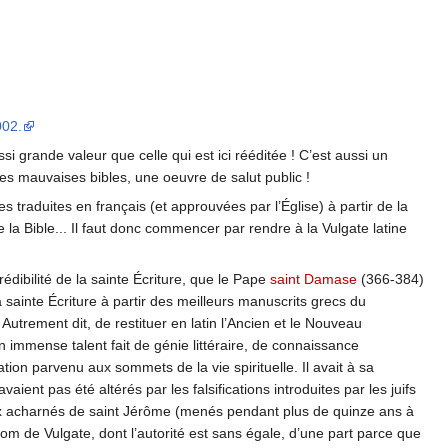
002.
i grande valeur que celle qui est ici rééditée ! C’est aussi un
 des mauvaises bibles, une oeuvre de salut public !
s traduites en français (et approuvées par l’Église) à partir de la
 la Bible... Il faut donc commencer par rendre à la Vulgate latine
édibilité de la sainte Écriture, que le Pape
saint Damase
(366-384)
a sainte Écriture à partir des meilleurs manuscrits grecs du
trement dit, de restituer en latin l’Ancien et le Nouveau
 immense talent fait de génie littéraire, de connaissance
ion parvenu aux sommets de la vie spirituelle. Il avait à sa
ient pas été altérés par les falsifications introduites par les juifs
aux acharnés de saint Jérôme (menés pendant plus de quinze ans à
nom de Vulgate, dont l’autorité est sans égale, d’une part parce que