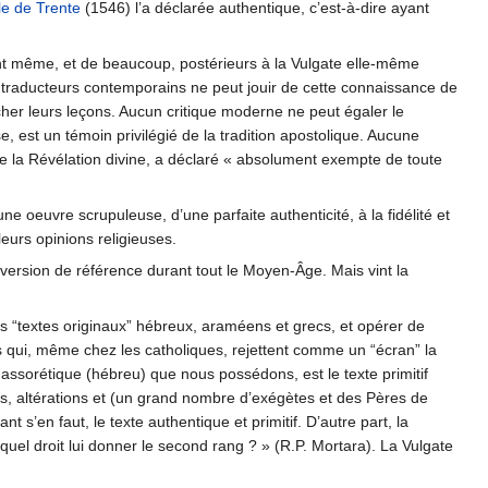
le de Trente
(1546) l’a déclarée authentique, c’est-à-dire ayant
ont même, et de beaucoup, postérieurs à la Vulgate elle-même
 traducteurs contemporains ne peut jouir de cette connaissance de
 cher leurs leçons. Aucun critique moderne ne peut égaler le
e, est un témoin privilégié de la tradition apostolique. Aucune
le de la Révélation divine, a déclaré « absolument exempte de toute
 oeuvre scrupuleuse, d’une parfaite authenticité, à la fidélité et
eurs opinions religieuses.
a version de référence durant tout le Moyen-Âge. Mais vint la
us “textes originaux” hébreux, araméens et grecs, et opérer de
es qui, même chez les catholiques, rejettent comme un “écran” la
 massorétique (hébreu) que nous possédons, est le texte primitif
tes, altérations et (un grand nombre d’exégètes et des Pères de
 s’en faut, le texte authentique et primitif. D’autre part, la
 quel droit lui donner le second rang ? » (R.P. Mortara). La Vulgate