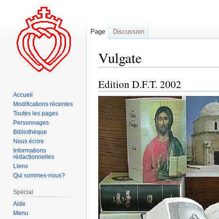
Page
Discussion
Vulgate
Edition D.F.T. 2002
Aller
Aller
à
à
Accueil
la
la
Modifications récentes
Toutes les pages
navigation
recherche
Personnages
Bibliothèque
Nous écrire
Informations
rédactionnelles
Liens
Qui sommes-nous?
Spécial
Aide
Menu