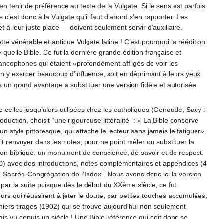
’en tenir de préférence au texte de la Vulgate. Si le sens est parfois
c’est donc à la Vulgate qu’il faut d’abord s’en rapporter. Les
à leur juste place — doivent seulement servir d’auxiliaire.
te vénérable et antique Vulgate latine ! C’est pourquoi la réédition
 quelle Bible. Ce fut la dernière grande édition française et
rancophones qui étaient «profondément affligés de voir les
en y exercer beaucoup d’influence, soit en déprimant à leurs yeux
pas un grand avantage à substituer une version fidèle et autorisée
 celles jusqu’alors utilisées chez les catholiques (Genoude, Sacy :
duction, choisit “une rigoureuse littéralité” : « La Bible conserve
un style pittoresque, qui attache le lecteur sans jamais le fatiguer».
rait renvoyer dans les notes, pour ne point mêler ou substituer la
tion biblique. un monument de conscience, de savoir et de respect.
90) avec des introductions, notes complémentaires et appendices (4
 Sacrée-Congrégation de l’Index”. Nous avons donc ici la version
s par la suite puisque dès le début du XXème siècle, ce fut
urs qui réussirent à jeter le doute, par petites touches accumulées,
niers tirages (1902) qui se trouve aujourd’hui non seulement
ais vu depuis un siècle ! Une Bible-référence qui doit donc se