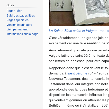
Outils
Pages liées
Suivi des pages liées
Pages spéciales
Version imprimable
Lien permanent
La Sainte Bible selon la Vulgate
traduit
Informations sur la page
C’est véritablement une grande joie pou
événement car une telle réédition ne s’é
Aussi étonnant que cela puisse paraître,
Vulgate latine de saint Jérôme, texte d
ses lettres de noblesse, pour être capa
Rappelons donc que c’est devant le fois
demanda à
saint Jérôme
(347-420) de r
Nouveau-Testament, des manuscrits hébr
Testament dans leur intégrité originelle
approfondie des langues hébraïque et gr
disposition les manuscrits hébreux les p
qui voulaient gommer ou atténuer les 
Bethléem même où il s’installa en 386) 