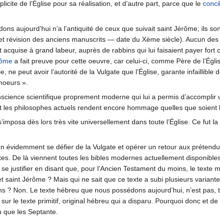
icite de l‘Église pour sa réalisation, et d’autre part, parce que le
conci
s aujourd’hui n’a l’antiquité de ceux que suivait saint Jérôme; ils s
et révision des anciens manuscrits — date du Xème siècle). Aucun des
 acquise à grand labeur, auprès de rabbins qui lui faisaient payer fort
rôme
a fait preuve pour cette oeuvre, car celui-ci, comme Père de l’Églis
le, ne peut avoir l’autorité de la Vulgate que l’Église, garante infaillib
 moeurs ».
science scientifique proprement moderne qui lui a permis d’accomplir une
 et les philosophes actuels rendent encore hommage quelles que soient l
s’imposa dès lors très vite universellement dans toute l’Église. Ce fut l
bien évidemment se défier de la Vulgate et opérer un retour aux prétend
extes. De là viennent toutes les bibles modernes actuellement disponibl
 se justifier en disant que, pour l‘Ancien Testament du moins, le texte
t saint Jérôme ? Mais qui ne sait que ce texte a subi plusieurs varian
ons ? Non. Le texte hébreu que nous possédons aujourd’hui, n’est pas, tant
ur le texte primitif, original hébreu qui a disparu. Pourquoi donc et de
u que les Septante.