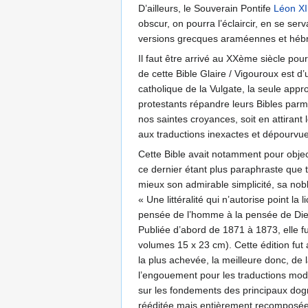
D’ailleurs, le Souverain Pontife
Léon XI
obscur, on pourra l’éclaircir, en se se
versions grecques araméennes et hébraï
Il faut être arrivé au XXème siècle pou
de cette Bible Glaire / Vigouroux est d’
catholique de la Vulgate, la seule app
protestants répandre leurs Bibles parm
nos saintes croyances, soit en attirant 
aux traductions inexactes et dépourvue
Cette Bible avait notamment pour object
ce dernier étant plus paraphraste que tr
mieux son admirable simplicité, sa noble
« Une littéralité qui n’autorise point l
pensée de l’homme à la pensée de Dieu 
Publiée d’abord de 1871 à 1873, elle f
volumes 15 x 23 cm). Cette édition fut
la plus achevée, la meilleure donc, de 
l’engouement pour les traductions moder
sur les fondements des principaux dogm
rééditée mais entièrement recomposée en