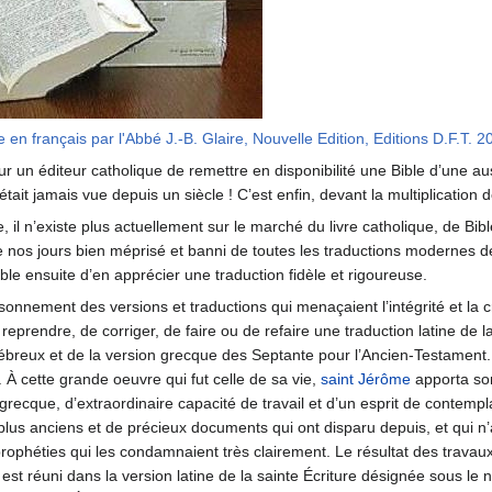
e en français par l'Abbé J.-B. Glaire, Nouvelle Edition, Editions D.F.T. 2
r un éditeur catholique de remettre en disponibilité une Bible d’une auss
tait jamais vue depuis un siècle ! C’est enfin, devant la multiplication
 il n’existe plus actuellement sur le marché du livre catholique, de Bible
e nos jours bien méprisé et banni de toutes les traductions modernes de
ble ensuite d’en apprécier une traduction fidèle et rigoureuse.
onnement des versions et traductions qui menaçaient l’intégrité et la cr
eprendre, de corriger, de faire ou de refaire une traduction latine de l
eux et de la version grecque des Septante pour l’Ancien-Testament. Au
. À cette grande oeuvre qui fut celle de sa vie,
saint Jérôme
apporta son
ecque, d’extraordinaire capacité de travail et d’un esprit de contemplat
lus anciens et de précieux documents qui ont disparu depuis, et qui n’ava
prophéties qui les condamnaient très clairement. Le résultat des trav
est réuni dans la version latine de la sainte Écriture désignée sous le 