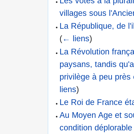
Les votes à la plura
villages sous l'Anci
La République, de l'i
(
← liens
)
La Révolution frança
paysans, tandis qu'av
privilège à peu près 
liens
)
Le Roi de France éta
Au Moyen Age et sou
condition déplorable