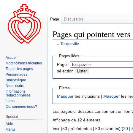
Page
Discussion
Pages qui pointent vers 
←
Tocqueville
Aller
Aller
Pages liées
Accueil
à
à
Modifications récentes
Page :
la
la
Toutes les pages
sélection
navigation
recherche
Personnages
Bibliothèque
Nous écrire
Filtres
Informations
rédactionnelles
Masquer
les inclusions |
Masquer
les lie
Liens
Qui sommes-nous?
Les pages ci-dessous contiennent un lien 
Spécial
Affichage de 12 éléments.
Aide
Voir (50 précédentes | 50 suivantes) (
20
|
Menu