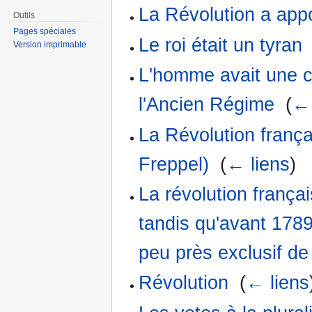
La Révolution a app
Outils
Pages spéciales
Le roi était un tyran
Version imprimable
L'homme avait une c
l'Ancien Régime
‎
(
← 
La Révolution franç
Freppel)
‎
(
← liens
)
La révolution frança
tandis qu'avant 1789 
peu près exclusif de
Révolution
‎
(
← liens