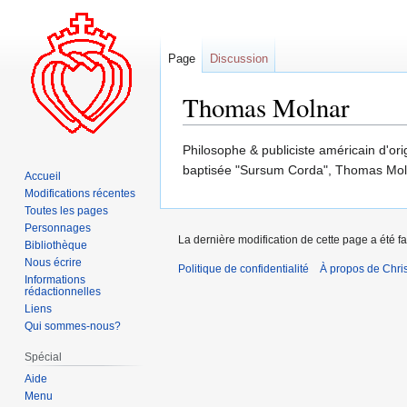
Page
Discussion
Thomas Molnar
Aller
Aller
Philosophe & publiciste américain d'or
à
à
baptisée "Sursum Corda", Thomas Moln
Accueil
la
la
Modifications récentes
navigation
recherche
Toutes les pages
Personnages
La dernière modification de cette page a été fa
Bibliothèque
Nous écrire
Politique de confidentialité
À propos de Chris
Informations
rédactionnelles
Liens
Qui sommes-nous?
Spécial
Aide
Menu