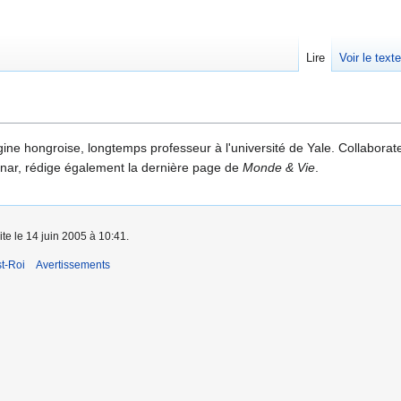
Lire
Voir le text
igine hongroise, longtemps professeur à l'université de Yale. Collabora
ar, rédige également la dernière page de
Monde & Vie
.
ite le 14 juin 2005 à 10:41.
t-Roi
Avertissements