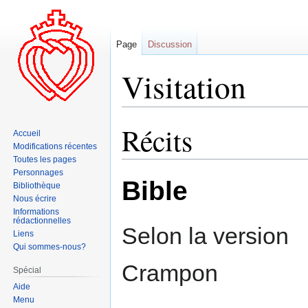
Page
Discussion
Visitation
Récits
Aller
Aller
Accueil
à
à
Modifications récentes
la
la
Toutes les pages
Personnages
navigation
recherche
Bible
Bibliothèque
Nous écrire
Informations
rédactionnelles
Selon la version
Liens
Qui sommes-nous?
Crampon
Spécial
Aide
Menu