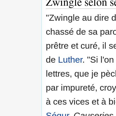
Zwingle selon s
"Zwingle au dire d
chassé de sa par
prêtre et curé, il 
de
Luther
. "Si l'o
lettres, que je pè
par impureté, croy
à ces vices et à b
Ségur
,
Causeries 