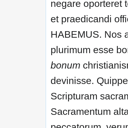
negare oporteret
et praedicandi o
HABEMUS. Nos au
plurimum esse bon
bonum
christianis
devinisse. Quippe
Scripturam sacra
Sacramentum alta
peccatorum, verum