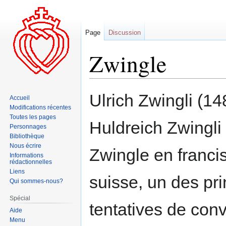
Page
Discussion
Zwingle
Aller
Aller
Ulrich Zwingli (1
Accueil
à
à
Modifications récentes
la
la
Toutes les pages
Huldreich Zwingli
navigation
recherche
Personnages
Bibliothèque
Nous écrire
Zwingle en franci
Informations
rédactionnelles
Liens
suisse, un des pri
Qui sommes-nous?
Spécial
tentatives de conve
Aide
Menu