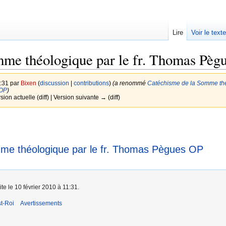
Lire
Voir le text
me théologique par le fr. Thomas Pègu
1:31 par
Bixen
(
discussion
|
contributions
)
(a renommé
Catéchisme de la Somme thé
 OP
)
sion actuelle (diff) | Version suivante → (diff)
me théologique par le fr. Thomas Pègues OP
te le 10 février 2010 à 11:31.
t-Roi
Avertissements