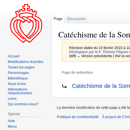
Page
Discussion
Catéchisme de la Som
Révision datée du 10 février 2010 à 1
théologique par le fr. Thomas Pègues
(diff) ← Version précédente | Voir la ver
Accueil
Modifications récentes
Toutes les pages
Page de redirection
Personnages
Bibliothèque
Aller
Aller
Rediriger vers :
Nous écrire
Catéchisme de la Som
à
à
Informations
rédactionnelles
la
la
Liens
navigation
recherche
Qui sommes-nous?
La dernière modification de cette page a été fai
Spécial
Politique de confidentialité
À propos de Chris
Aide
Menu