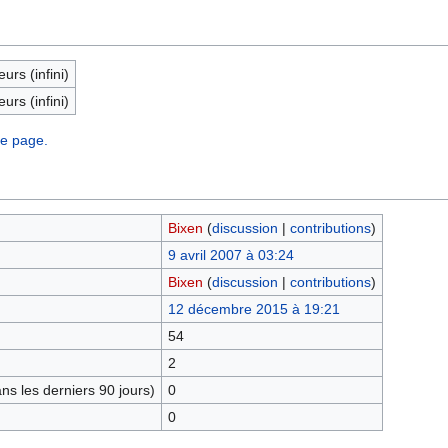
eurs (infini)
eurs (infini)
te page.
Bixen
(
discussion
|
contributions
)
9 avril 2007 à 03:24
Bixen
(
discussion
|
contributions
)
12 décembre 2015 à 19:21
54
2
s les derniers 90 jours)
0
0