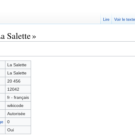
Lire
Voir le text
a Salette »
La Salette
La Salette
20 456
12042
fr - français
wikicode
Autorisée
ge
0
Oui