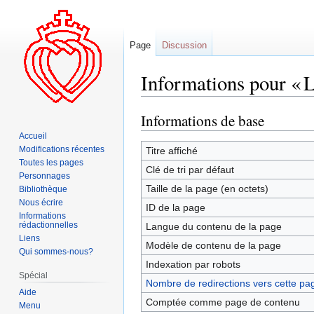
Page
Discussion
Informations pour « L
Informations de base
Aller
Aller
à
à
Accueil
la
la
Modifications récentes
Titre affiché
Toutes les pages
navigation
recherche
Clé de tri par défaut
Personnages
Taille de la page (en octets)
Bibliothèque
Nous écrire
ID de la page
Informations
rédactionnelles
Langue du contenu de la page
Liens
Modèle de contenu de la page
Qui sommes-nous?
Indexation par robots
Spécial
Nombre de redirections vers cette pa
Aide
Comptée comme page de contenu
Menu