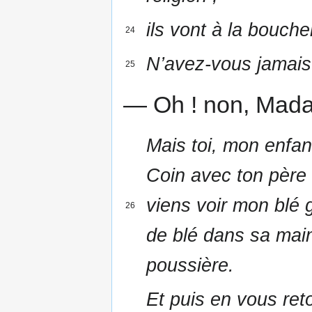
ils vont à la bouch
24
N’avez-vous jamais
25
— Oh ! non, Mada
Mais toi, mon enfant
Coin avec ton père 
viens voir mon blé g
26
de blé dans sa main,
poussière.
Et puis en vous ret