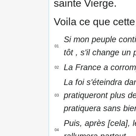
sainte Vierge.
Voila ce que cett
Si mon peuple conti
01
tôt , s'il change un
La France a corromp
02
La foi s'éteindra da
pratiqueront plus de
03
pratiquera sans bien
Puis, après [cela], l
04