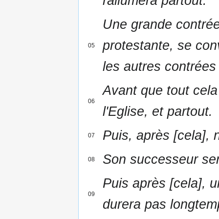
rallumera partout.
Une grande contrée 
protestante, se conv
05
les autres contrées
Avant que tout cela
06
l'Eglise, et partout.
Puis, après [cela],
07
Son successeur sera
08
Puis après [cela], u
09
durera pas longtemp