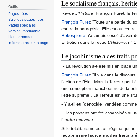
Le socialisme français, hériti
Outils
Revue
L'Histoire
: François Furet: la T
Pages liées
Suivi des pages liées
François Furet
: "Toute une partie du s
Pages spéciales
contre la bourgoisie. Elle est au centre
Version imprimable
Robespierre
n'a jamais cessé d'avoir d
Lien permanent
Entretien dans la revue
L'Histoire
, n° 
Informations sur la page
Le jacobinisme a des traits pré
"- La révolution a-t-elle mis en place 
François Furet
: "Il y a dans le discour
l'action de l'État. Mais la Terreur pe
une conception manichéenne de la politi
l'être suprême". La Terreur est une situa
- Y a-til eu "génocide" vendéen comme
... les paysans ont été assassinés au n
l'
ordre nouveau
.
Si le totalitarisme est un régime qui ne
jacobinisme français a des traits pré