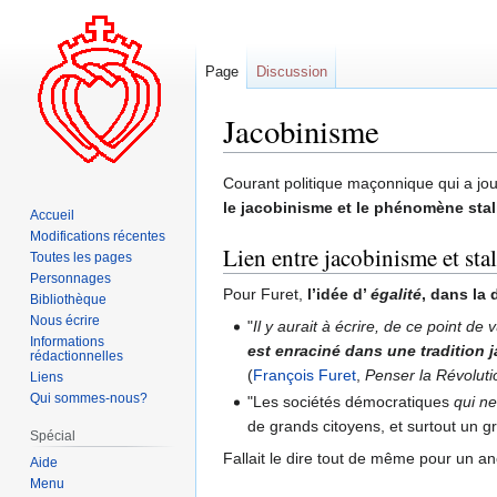
Page
Discussion
Jacobinisme
Aller
Aller
Courant politique maçonnique qui a joué
à
à
le jacobinisme et le phénomène stal
Accueil
la
la
Modifications récentes
Lien entre jacobinisme et sta
navigation
recherche
Toutes les pages
Personnages
Pour Furet,
l’idée d’
égalité
, dans la
Bibliothèque
Nous écrire
"
Il y aurait à écrire, de ce point de
Informations
est enraciné dans une tradition 
rédactionnelles
(
François Furet
,
Penser la Révoluti
Liens
Qui sommes-nous?
"Les sociétés démocratiques
qui ne
de grands citoyens, et surtout un gr
Spécial
Fallait le dire tout de même pour un anc
Aide
Menu