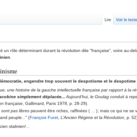
Lire
Voir le text
 un rôle déterminant durant la révolution dite "française", voire au-del
inien
.
linisme
 démocratie, engendre trop souvent le despotisme et le despotime
 vue, une histoire de la gauche intellectuelle française par rapport à la
jacobine simplement déplacée...
Aujourd’hui, le Goulag conduit à repe
on française
, Gallimard, Paris 1978, p. 28-29).
 sont pas libres
peuvent être riches, raffinées ( ... ); mais ce qui ne se
and peuple..." (
François Furet
,
L’Ancien Régime et la Révolution
, p. 52
ien stalinien!...