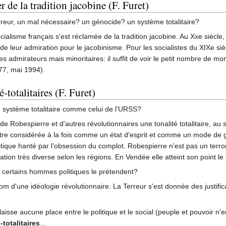
er de la tradition jacobine (F. Furet)
erreur, un mal nécessaire? un génocide? un système totalitaire?
ocialisme français s'est réclamée de la tradition jacobine. Au Xxe siècl
 de leur admiration pour le jacobinisme. Pour les socialistes du XIXe si
es admirateurs mais minoritaires: il suffit de voir le petit nombre de 
177, mai 1994).
-totalitaires (F. Furet)
un système totalitaire comme celui de l'URSS?
s de Robespierre et d'autres révolutionnaires une tonalité totalitaire, au 
ut être considérée à la fois comme un état d'esprit et comme un mode d
que hanté par l'obsession du complot. Robespierre n'est pas un terrorist
tion très diverse selon les régions. En Vendée elle atteint son point le plu
 certains hommes politiques le prétendent?
om d'une idéologie révolutionnaire. La Terreur s'est donnée des justific
 laisse aucune place entre le politique et le social (peuple et pouvoir n
-totalitaires
...