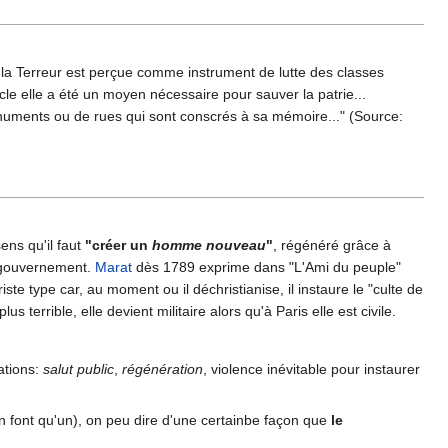
e, la Terreur est perçue comme instrument de lutte des classes
ècle elle a été un moyen nécessaire pour sauver la patrie...
monuments ou de rues qui sont conscrés à sa mémoire..." (Source:
sens qu'il faut
"créer un
homme nouveau
"
, régénéré grâce à
e gouvernement.
Marat
dès 1789 exprime dans "L'Ami du peuple"
e type car, au moment ou il déchristianise, il instaure le "culte de
s terrible, elle devient militaire alors qu'à Paris elle est civile.
ations:
salut public
,
régénération
, violence inévitable pour instaurer
'en font qu'un), on peu dire d'une certainbe façon que
le