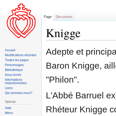
Page
Discussion
Knigge
Aller
Aller
Adepte et princip
Accueil
à
à
Modifications récentes
la
la
Toutes les pages
Baron Knigge, ail
navigation
recherche
Personnages
Bibliothèque
Nous écrire
"Philon".
Informations
rédactionnelles
Liens
L'Abbé Barruel exp
Qui sommes-nous?
Spécial
Rhéteur Knigge co
Aide
Menu