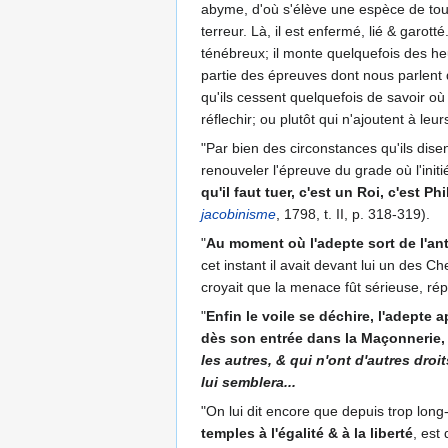
abyme, d'où s'élève une espèce de tour 
terreur. Là, il est enfermé, lié & garo
ténébreux; il monte quelquefois des heu
partie des épreuves dont nous parlent d
qu'ils cessent quelquefois de savoir où
réflechir; ou plutôt qui n'ajoutent à leu
"Par bien des circonstances qu'ils disent
renouveler l'épreuve du grade où l'ini
qu'il faut tuer, c'est un Roi, c'est P
jacobinisme
, 1798, t. II, p. 318-319).
"
Au moment où l'adepte sort de l'antre
cet instant il avait devant lui un des C
croyait que la menace fût sérieuse, répon
"
Enfin le voile se déchire, l'adepte 
dès son entrée dans la Maçonnerie, 
les autres, & qui n'ont d'autres dro
lui semblera...
"On lui dit encore que depuis trop long
temples à l'égalité & à la liberté
, est