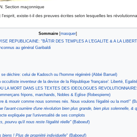
B.N. Section maçonnique
t l'esprit, existe-t-il des preuves écrites selon lesquelles les révoluti
Sommaire
ISE REPUBLICAINE: "BÂTIR DES TEMPLES A L'EGALITE & A LA LIBERT
inconnus au général Garibaldi
 se déchire: celui de Kadosch ou l'homme régénéré (Abbé Barruel)
occultiste inventeur de la devise de la République 'française': Liberté, Egalité
OU LA MORT DANS LES TEXTES DES IDEOLOGUES REVOLUTIONNAIRES (
commerçans fripons, marchands, Nobles & Eglise (Robespierre)
re & mourir comme nous sommes nés. Nous voulons l'égalité ou la mort!" (B
e l'avant-courrière d'une révolution bien plus grande, bien plus solennelle, & q
cte expliquée par l'universalité de ses complots
ts, pourvu qu'il nous reste l'égalité réelle"
(Baboeuf)
biens ! Plus de propriété individuelle
" (Baboeuf)