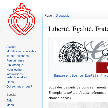
Page
Discussion
Liberté, Egalité, Frate
Aller
Aller
à
à
Accueil
la
la
Modifications récentes
navigation
recherche
Toutes les pages
Personnages
Bibliothèque
Nous écrire
Informations
Banière Liberté Egalité Frat
rédactionnelles
Liens
Qui sommes-nous?
Sous des devants de bons sentiments et 
Exemple: la
culture de mort
dénoncée pa
Spécial
chance de vie).
Aide
Menu