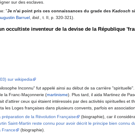
régner sur des esclaves.
ue: "
Je n'ai point pris ces connaissances du grade des
Kadosch
si
Augustin Barruel
,
ibid.
, t. II, p. 320-321).
n occultiste inventeur de la devise de la République 'fran
03) sur wikipedia
hilosophe Inconnu" fut appelé ainsi au début de sa carrière "spirituell
 de la Franc-Maçonnerie (
martinisme
). Plus tard, il aida Martinez de P
 d'attirer ceux qui étaient intéressés par des activités spirituelles et
nta les Loges françaises dans plusieurs convents, parfois en associati
la préparation de la Révolution Française
(biographie), car il considé
rtin Saint-Martin reste connu pour avoir décrit le principe bien connu 
la France
(biographie).