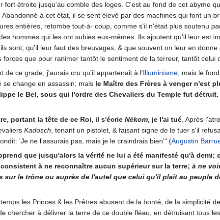
fort étroite jusqu'au comble des loges. C'est au fond de cet abyme qu'est
tté. Abandonné à cet état, il se sent élevé par des machines qui font un
res entières, retombe tout-à- coup, comme s'il n'était plus soutenu pa
es hommes qui les ont subies eux-mêmes. Ils ajoutent qu'il leur est imp
 ils sont; qu'il leur faut des breuvages, & que souvent on leur en donne 
rs forces que pour ranimer tantôt le sentiment de la terreur, tantôt celui d
 de ce grade, j'aurais cru qu'il appartenait à l'
Illuminisme
; mais le fond
tié se change en assassin; mais
le Maître des Frères à venger n'est p
hilippe le Bel, sous qui l'ordre des Chevaliers du Temple fut détruit.
, portant la tête de ce Roi, il s'écrie
Nékom
, je l'ai tué
. Après l'at
hevaliers
Kadosch
, tenant un pistolet, & faisant signe de le tuer s'il re
dit: 'Je ne l'assurais pas, mais je le craindrais bien'" (
Augustin Barrue
apprend que jusqu'alors la vérité ne lui a été manifesté qu'à demi;
consistent à ne reconnaître aucun supérieur sur la terre;
à ne voi
its sur le trône ou auprès de l'autel que celui qu'il plaît au peup
-temps les Princes & les Prêtres abusent de la bonté, de la simplicité 
 de chercher à délivrer la terre de ce double fléau, en détruisant tous les