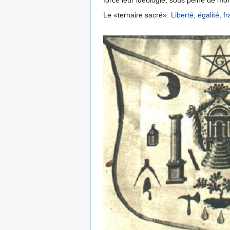
force leur idéologie, sous peine de mor
Le «ternaire sacré»:
Liberté, égalité, fr