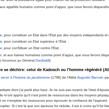
 aux appétits humains comme point d'appui, que nous ferons disparaître 
ie
, pour constituer un Etat dans l'Etat par des moyens indépendants et 
ie
, pour constituer un Etat supérieur à l'Etat...
ie
, pour conStituer un Etat contre l'Etat...
er, et aux haines humaines comme point d'appui, que nous ferons dispar
efs Inconnus au Général
Garibaldi
).
le se déchire: celui de Kadosch ou l'homme régénéré (A
ervir à l'histoire du jacobinisme
(1798) de l'Abbé
Augustin Barruel
, pa
'adepte dont j'ai parlé plus haut. Je ne suis pas surpris de l'état d'épuis
 m'ont appris qu'il n'est point de ressources dans les moyens physiq
nt on n'emploie les ressources pour éprouver la confiance de l'aspirant.
cipiter. Si c'est là que son épreuve fut réduite, il est à croire qu'il fu