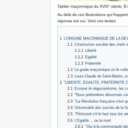
Tablier maçonnique du XVIII° siècle, 
Au delà de ces illustrations qui frappen
réponse est oui. Voici ces textes:
1
L'ORIGINE MACONNIQUE DE LA DEV
1.1
L'Instruction secrète des chefs 
1.1.1
Liberté
1.1.2
Egalité
1.1.3
Fraternité
1.2
Le grade maçonnique où le voile
1.3
Louis-Claude de Saint-Martin, un 
2
"LIBERTE, EGALITE, FRATERNITE 
2.1
Ecraser le négociantisme, les 
2.2
"Nous prétendons désormais viv
2.3
"
La Révolution française n'est qu
2.4
Universalité des succès de la Se
2.5
"Périssent s'il le faut tous les ar
2.6
L'Egalité.... ou la mort
2.6.1
"
Oui à la communauté des 