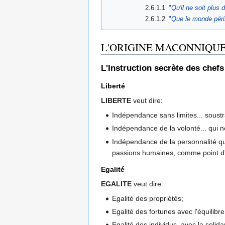
2.6.1.1
"
Qu'il ne soit plus
2.6.1.2
"
Que le monde périss
L'ORIGINE MACONNIQUE 
L'Instruction secrète des chef
Liberté
LIBERTE
veut dire:
Indépendance sans limites... soustra
Indépendance de la volonté... qui ne
Indépendance de la personnalité qui
passions humaines, comme point d'a
Egalité
EGALITE
veut dire:
Egalité des propriétés;
Egalité des fortunes avec l'équilibre
Egalité des individus, avec la solid