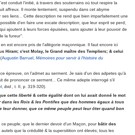
 conduit l'initié, à travers des souterrains où tout respire la
 bruit affreux. Il monte lentement, suspendu dans cet abyme
r ses liens... Cette description ne rend que bien imparfaitement une
ossible d'en faire une excate description; que leur esprit se perd;
qui ajoutent à leurs forces épuisées, sans ajouter à leur pouvoir de
e la fureur".
 en est encore pris de l'allégorie maçonnique. Il faut encore ici
lus Hiram; c'est Molay, le Grand maître des Templiers; & celui
(
Augustin Barruel
,
Mémoires pour servir à l'histoire du
roce épreuve, on l'admet au serment. Je sais d'un des adpetes qu'à
fusait de prononcer ce serment... Ce même adepte interrogé s'il
l
,
ibid.
, t. II, p. 319-320).
 que cette
liberté
& cette
égalité
dont on lui avait donné le mot
r dans les Rois & les Pontifes que des hommes égaux à tous
le de leur donner, que ce même peuple peut leur ôter quand bon
de ce peuple; que le dernier devoir d'un Maçon, pour
bâtir des
 autels que la crédulité & la supersitition ont élevés; tous les