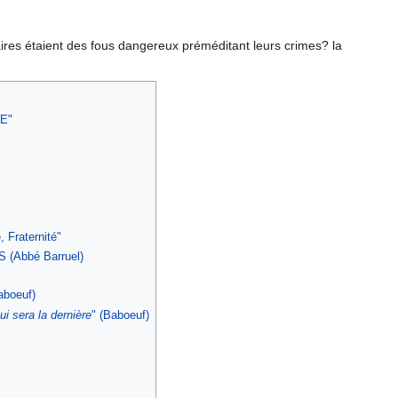
onnaires étaient des fous dangereux préméditant leurs crimes? la
E"
, Fraternité"
Abbé Barruel)
aboeuf)
ui sera la dernière
" (Baboeuf)