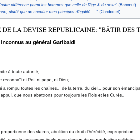
 d'autre différence parmi les hommes que celle de l'âge & du sexe
" (Baboeuf)
e, plutôt que de sacrifier mes principes d'égalité.....
" (Condorcet)
DE LA DEVISE REPUBLICAINE: "BÂTIR DES T
s inconnus au général Garibaldi
ite à toute autorité;
 reconnaît ni Roi, ni pape, ni Dieu;
 a rompu toutes les chaînes... de la terre, du ciel... pour son émancipa
ppui, que nous abattrons pour toujours les Rois et les Curés...
 proportionné des slaires, abolition du droit d'hérédité, expropriation.
arité, avec la jouissance égale pour chacun de sa production solidaire.