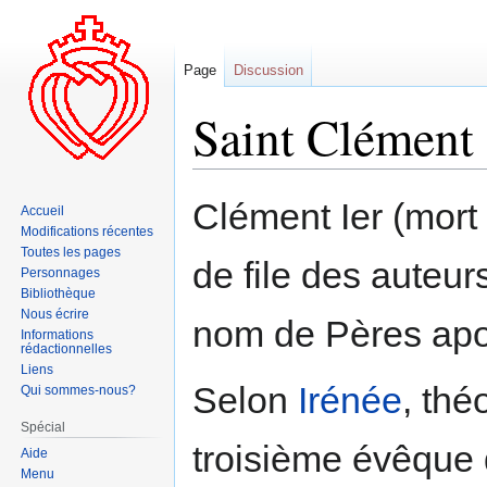
Page
Discussion
Saint Clément
Aller
Aller
Clément Ier (mort 
Accueil
à
à
Modifications récentes
la
la
Toutes les pages
de file des auteu
navigation
recherche
Personnages
Bibliothèque
Nous écrire
nom de Pères apo
Informations
rédactionnelles
Liens
Selon
Irénée
, thé
Qui sommes-nous?
Spécial
troisième évêque
Aide
Menu